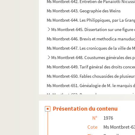
Ms Montbret-642. Entretien de Panaïotti Nicussio
Ms Montbret-643. Geographie des Weins
Ms Montbret-644. Les Philippiques, par La Gran
Ms Montbret-645. Dissertation sur une figure 
Ms Montbret-646. Brevis et methodica manuducti
Ms Montbret-647. Les cronicques de la ville de Me
Ms Montbret-648. Coustumes générales des pay
Ms Montbret-649. Tarif général des droits concer
Ms Montbret-650. Fables chouasides de plusieurs
Ms Montbret-651. Généalogie de M. le marquis
Ms Montbret-652. Bagavadam, ouvrage canoniqu
Ms Montbret-653. Dialogues bourguignons sur la
Présentation du contenu
Ms Montbret-654. Recueil de mémoires concern
N°
1976
Ms Montbret-655. Prophéties perpétuelles depuis
Cote
Ms Montbret-6
Ms Montbret-656. Notes historiques [sur les com