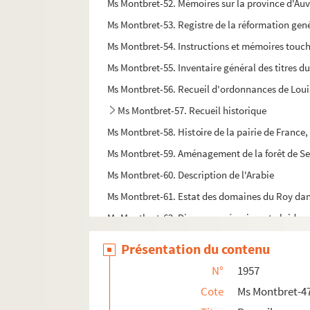
Ms Montbret-52. Mémoires sur la province d'Auve
Ms Montbret-53. Registre de la réformation genér
Ms Montbret-54. Instructions et mémoires touchan
Ms Montbret-55. Inventaire général des titres d
Ms Montbret-56. Recueil d'ordonnances de Loui
Ms Montbret-57. Recueil historique
Ms Montbret-58. Histoire de la pairie de France
Ms Montbret-59. Aménagement de la forêt de S
Ms Montbret-60. Description de l'Arabie
Ms Montbret-61. Estat des domaines du Roy dans
Ms Montbret-62. Discours, mémoires et plaidoyers
Ms Montbret-63. État sommaire de la direction d
Présentation du contenu
Ms Montbret-64. Registre des dépesches de la né
N°
1957
Ms Montbret-65. Liquidation et partage des bien
Cote
Ms Montbret-4
Ms Montbret-66. Journal d'un voiage fait à Ba