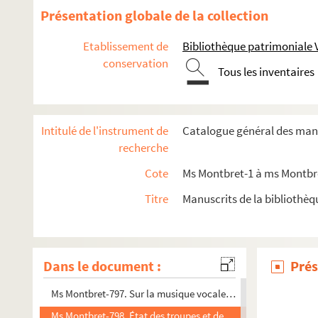
Ms Montbret-778. Mémoires sur la Russie
Présentation globale de la collection
Ms Montbret-779. Armorial général des duchés de Lorraine et
Etablissement de
Bibliothèque patrimoniale 
Ms Montbret-780. Notes sur l'Iliade et l'Odyssée d'Homère
conservation
Tous les inventaires
Ms Montbret-781. Notes de madame Dacier sur les comédies 
Ms Montbret-782. Notes critiques sur les ouvrages qui peuvent se
Ms Montbret-783. Extraits du Valesiana, à quoi on a joint M
Intitulé de l'instrument de
Catalogue général des manu
Ms Montbret-784. Relation de voyage depuis le port de La Pallis
recherche
Ms Montbret-785. Suitte du journal de Naples, 1747
Cote
Ms Montbret-1 à ms Montbre
Ms Montbret-786. État et menu général de la dépense ordinai
Titre
Manuscrits de la bibliothè
Ms Montbret-787 à Ms Montbret-793. Recueil de notes prises de
Ms Montbret-794. Estat abrégé de la dépense ordinaire, bouc
Ms Montbret-795. Recueil concernant Cîteaux
Dans le document :
Prés
Ms Montbret-796. Règlemens de la Congrégation de l'Oratoire
Ms Montbret-797. Sur la musique vocale et instrumentale, e
Ms Montbret-798. État des troupes et des États-Majors des pl