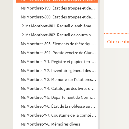
Ms Montbret-799. État des troupes et des États-Majors des pl
Ms Montbret-800. État des troupes et des États-Majors des pl
Ms Montbret-801. Recueil d'emblèmes italiens
Ms Montbret-802. Recueil de courts poëmes irlandais, en g
Citer ce d
Ms Montbret-803. Éléments de rhétorique, ou cours de logique f
Ms Montbret-804. Poesie zeneize de Giurjan Rosso
Ms Montbret-Y-1. Registre et papier-terrier de la Maison-Dieu
Ms Montbret-Y-2. Inventaire général des titres de l'abbaye de
Ms Montbret-Y-3. Mémoire sur l'état présent des côtes de la H
Ms Montbret-Y-4. Catalogue des livres de la Bibliothèque de l
Ms Montbret-Y-5. Département de Normandie. Mémoire de M. Be
e
Ms Montbret-Y-6. État de la noblesse au XVII
siècle en Norma
Ms Montbret-Y-7. Coustume de la comté d'Eu
Ms Montbret-Y-8. Mémoires divers