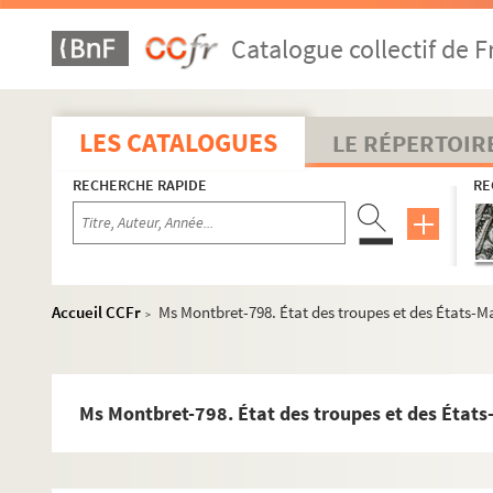
Ms Montbret-764. Analyse des constitutions des chanoines ré
Catalogue collectif de F
Ms Montbret-765. Journal de Paris à Lyon, à Monaco et en Ita
Ms Montbret-766. Tiltres des grands de l'univers
Ms Montbret-767. Facture sur les ports, quais, halles, marchés, 
LES CATALOGUES
LE RÉPERTOIR
Ms Montbret-768. Notes de voyage de Paris à Moulins, à Lyon 
RECHERCHE RAPIDE
RE
Ms Montbret-769. Les beautez de Versailles ou explication de
Ms Montbret-770. Compilation chronologique des hérésies qui 
Ms Montbret-771. Voyage d'Espagne et de Portugal, du Père F
Ms Montbret-772. Recueil
Accueil CCFr
Ms Montbret-798. État des troupes et des États-M
>
Ms Montbret-773. Recueil
Ms Montbret-774. Suite des observations du cytoyen sur l'
Ms Montbret-775. Recueil
Ms Montbret-798. État des troupes et des États
Ms Montbret-776. État du militaire de France, 1751
Ms Montbret-777. La connoissance de Dieu conduit au parfai