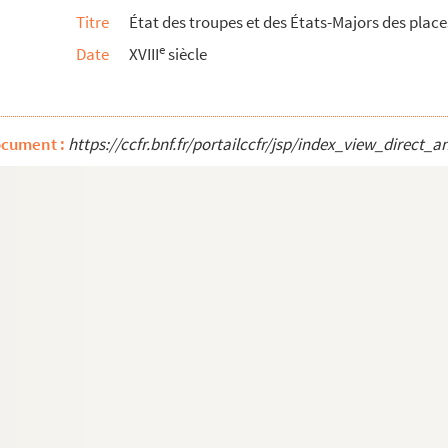
Titre
État des troupes et des États-Majors des plac
aces, 1739
e
Date
XVIII
siècle
aces, 1741
e
énéral du XVII
siècle
ocument :
https://ccfr.bnf.fr/portailccfr/jsp/index_view_dire
rançoise, rédigé par... Barlotti de Saint-Paul, d'après...
 Notre-Dame de la Trappe, pour la province et comté du G...
 la Trappe, 1772
aute et Basse Normandie, avec celuy des ouvrages qu'il c...
a Trappe, par ordre des matières et par ordre alphabétiq...
rgeret, fermier général, servant de procès-verbal de la to...
ndie