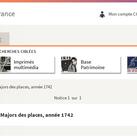
guliers de la Congrégation de Notre-Sauveur, par un chanoi...
rance
Mon compte C
lie, 1746-1747
chantiers, places, etc., de la ville, faubourg et ban...
E
et au mont Blanc, en l'an X.
CHERCHES CIBLÉES
 toutes les figures qui sont dans le petit parq de Versai...
Imprimés
Base
ont paru depuis la naissance de Jésus-Christ jusqu'à prés...
multimédia
Patrimoine
rançois de Tours, prédicateur capucin, en 1698
ajors des places, année 1742
Notice
1 sur 1
administration de Necker
-Majors des places, année 1742
t bonheur