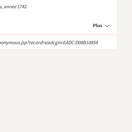
es, année 1742
Plus
ct_anonymous.jsp?record=eadcgm:EADC:D08B10854