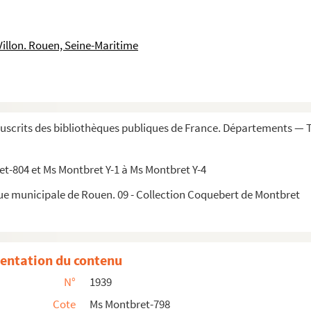
 de Bar
Villon. Rouen, Seine-Maritime
de Térence, imprimées à Rotterdam en 1717
rvir à l'histoire de Henri III et de Henri IV, avec q...
ontmauriana
scrits des bibliothèques publiques de France. Départements — 
se près l'isle de Ré jusques en l'isle de Cayenne, fai...
t-804 et Ms Montbret Y-1 à Ms Montbret Y-4
re, bouche de la maison de Monseigneur le Dauphin, année 1...
que municipale de Rouen. 09 - Collection Coquebert de Montbret
 divers auteurs, en prose et en vers
he de la maison du Roy durant l'année 1688
entation du contenu
r
 établie par M
le cardinal de Bérulle
N°
1939
n allemand
Cote
Ms Montbret-798
aces, année 1742