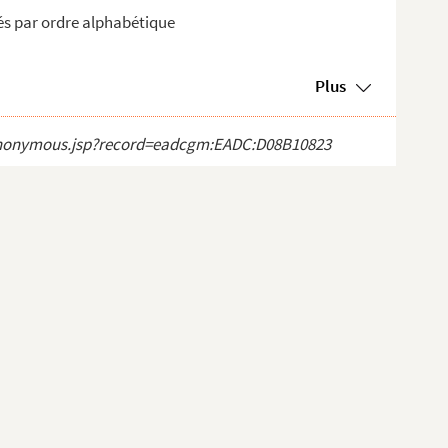
gés par ordre alphabétique
Plus
ct_anonymous.jsp?record=eadcgm:EADC:D08B10823