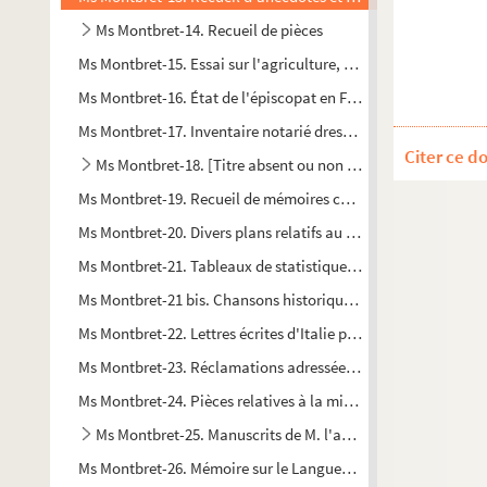
Ms Montbret-14. Recueil de pièces
Ms Montbret-15. Essai sur l'agriculture, le commerce et les f
Ms Montbret-16. État de l'épiscopat en France : liste des ar
Ms Montbret-17. Inventaire notarié dressé à la mort de Marie
Citer ce d
Ms Montbret-18. [Titre absent ou non renseigné]
Ms Montbret-19. Recueil de mémoires concernant la princip
Ms Montbret-20. Divers plans relatifs au château de Meudon, 
Ms Montbret-21. Tableaux de statistique de la Suède, Allemagne
Ms Montbret-21 bis. Chansons historiques, épigrammes, pièc
Ms Montbret-22. Lettres écrites d'Italie par William Hamilton
Ms Montbret-23. Réclamations adressées en 1816 au Ministre d
Ms Montbret-24. Pièces relatives à la mission que remplissait
Ms Montbret-25. Manuscrits de M. l'abbé Bruzon, prieur de T
Ms Montbret-26. Mémoire sur le Languedoc, par feu M. de Basvi