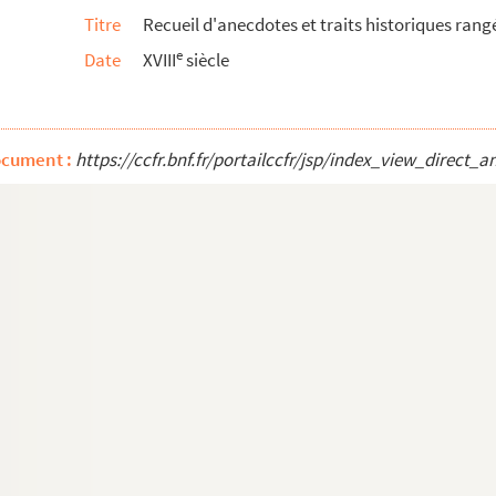
Titre
Recueil d'anecdotes et traits historiques ran
e
Date
XVIII
siècle
inances
chevêchés et évêchés avec le dénombrement des paroises p...
-Camille. Gémeau, épouse de Charles-Alexandre de Gars. G...
ocument :
https://ccfr.bnf.fr/portailccfr/jsp/index_view_dire
auté de Dombes
— pavillon de Verrières, — Bellevue, — Puiseux, — châtea...
, Angleterre, Portugal, Espagne, Sicile, Italie, Franc...
es diverses
 (1776 et années suiv)
e la guerre au sujet des dégradations causées aux lits m...
 en 1805 M. de Montbret, chargé de l'établissement de l...
ailleville
lle, intendant en cette province, fait en 1697