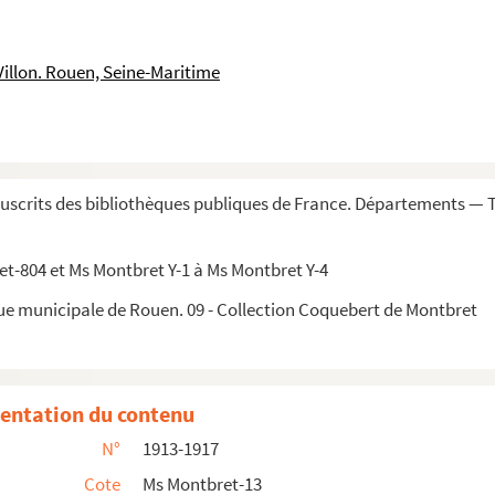
Villon. Rouen, Seine-Maritime
ives concernant le prieur et le prieuré de Saint-Guénau...
Anjou, etc., messire Joseph-François Foullon, chevalie...
 Marcheval, intendant de cette province, 1754
scrits des bibliothèques publiques de France. Départements — 
21 mai 1643 jusqu'à la fin de 1663
t-804 et Ms Montbret Y-1 à Ms Montbret Y-4
nds under the command of admiral Rainier, with some acco...
que municipale de Rouen. 09 - Collection Coquebert de Montbret
artin de Picquigny
. cantoris J. de Franqueville, qui hunc librum conscribi...
entation du contenu
ontbret
N°
1913-1917
Cote
Ms Montbret-13
ngés par ordre alphabétique