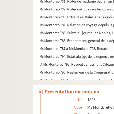
Ms Montbret-781. Notes de madame Dacier sur 
Ms Montbret-782. Notes critiques sur les ouvrages 
Ms Montbret-783. Extraits du Valesiana, à quoi
Ms Montbret-784. Relation de voyage depuis le por
Ms Montbret-785. Suitte du journal de Naples, 
Ms Montbret-786. État et menu général de la dé
Ms Montbret-787 à Ms Montbret-793. Recueil de n
Ms Montbret-794. Estat abrégé de la dépense or
Ms Montbret-795. Recueil concernant Cîteau
Ms Montbret-796. Règlemens de la Congrégation 
Ms Montbret-797. Sur la musique vocale et ins
Ms Montbret-798. État des troupes et des États-
Présentation du contenu
Ms Montbret-799. État des troupes et des États-
N°
1843
Ms Montbret-800. État des troupes et des États-
Cote
Ms Montbret-7
Ms Montbret-801. Recueil d'emblèmes italien