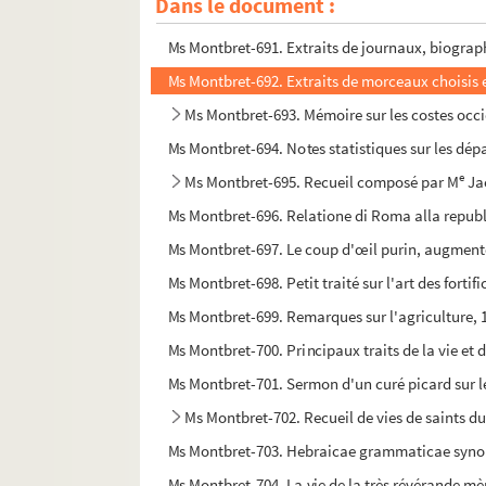
Dans le document :
Ms Montbret-690. Pièces relatives à la ville 
Ms Montbret-691. Extraits de journaux, biograph
Ms Montbret-692. Extraits de morceaux choisis e
Ms Montbret-693. Mémoire sur les costes occide
Ms Montbret-694. Notes statistiques sur les dé
e
Ms Montbret-695. Recueil composé par M
Jac
Ms Montbret-696. Relatione di Roma alla republic
Ms Montbret-697. Le coup d'œil purin, augmenté 
Ms Montbret-698. Petit traité sur l'art des fortif
Ms Montbret-699. Remarques sur l'agriculture, 
Ms Montbret-700. Principaux traits de la vie e
Ms Montbret-701. Sermon d'un curé picard sur les
Ms Montbret-702. Recueil de vies de saints d
Ms Montbret-703. Hebraicae grammaticae synopsi
Ms Montbret-704. La vie de la très révérande mèr