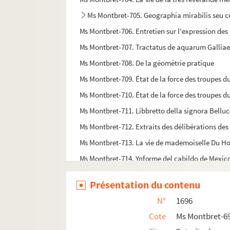
Ms Montbret-705. Geographia mirabilis seu c
Ms Montbret-706. Entretien sur l'expression des 
Ms Montbret-707. Tractatus de aquarum Galliae 
Ms Montbret-708. De la géométrie pratique
Ms Montbret-709. État de la force des troupes d
Ms Montbret-710. État de la force des troupes d
Ms Montbret-711. Libbretto della signora Bellucc
Ms Montbret-712. Extraits des délibérations de
Ms Montbret-713. La vie de mademoiselle Du Ho
Ms Montbret-714. Ynforme del cabildo de Mexico
Ms Montbret-715. Peru. Geografia fisica
Présentation du contenu
Ms Montbret-716. Recueil
N°
1696
Ms Montbret-717. La chronique scandaleuse, ou Pa
Cote
Ms Montbret-6
Ms Montbret-718. La sainte liberté des enfans de D