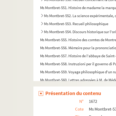
Ms Montbret-551. Histoire de madame la marq
Ms Montbret-552. La science expérimentale, ou
Ms Montbret-553. Recueil philosophique
Ms Montbret-554. Discours historique sur l'orig
Ms Montbret-555. Histoire des comtes de Montre
Ms Montbret-556. Mémoire pour la prononciation 
Ms Montbret-557. Histoire de l'abbaye de Saint-
Ms Montbret-558. Instruzioni per il governo di 
Ms Montbret-559. Voyage philosophique d'un natu
Ms Montbret-560. Lettres adressées à M. de Médo
Ms Montbret-561. Formulaire des inscriptions et s
Présentation du contenu
Ms Montbret-562. Mémoire sur les usurpations de 
N°
1672
Ms Montbret-563. Recueil sur la Suisse
Cote
Ms Montbret-5
Ms Montbret-564. Recueil concernant la Pol