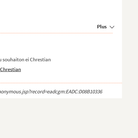
Plus
u souhaiton ei Chrestian
 Chrestian
ct_anonymous.jsp?record=eadcgm:EADC:D08B10336