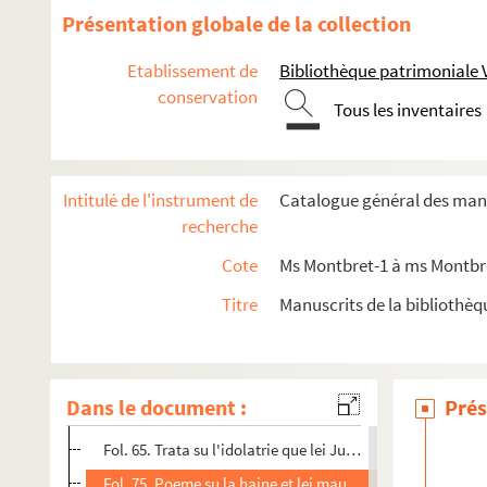
Ms Montbret-603. Recueil historique
Présentation globale de la collection
Ms Montbret-604. Mémoire abrégé sur l'état de la province d
Etablissement de
Bibliothèque patrimoniale 
Ms Montbret-605. Principes et méthode à suivre pour établir 
conservation
Ms Montbret-606. De la connoissance des médailles
Tous les inventaires
Ms Montbret-607. Cérémonial de la vesture des novices de chœ
Ms Montbret-608. Le plaid général, c'est-à-dire les loix et co
Intitulé de l'instrument de
Catalogue général des manu
Ms Montbret-609. Loix et ordonnances du concistoire de la vil
recherche
Ms Montbret-610. Itinéraire de la route de M. le comte de Gisor
Cote
Ms Montbret-1 à ms Montbre
Ms Montbret-611. Mémoires pour servir à l'histoire du Publi
Titre
Manuscrits de la bibliothè
Ms Montbret-612. [Titre absent ou non renseigné]
Ms Montbret-613. Pensade ou reflexion ou sujet de Jesu-Chrit
Ms Montbret-614. Poeme sur la vengude de Jesu-Chrit...
Dans le document :
Prés
Fol. 49. Poeme per desabuza lei Jusiou su la fausse espe
Fol. 65. Trata su l'idolatrie que lei Jusiou attribuon ei C
Fol. 75. Poeme su la haine et lei mau que lei Jusiou souha