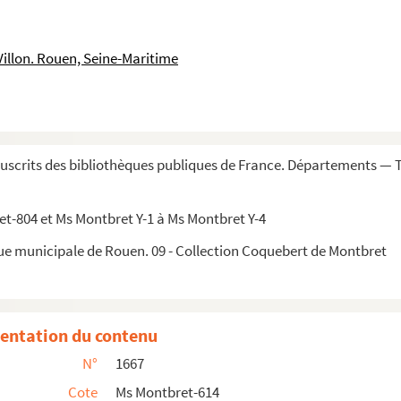
'Alsace, par Schweigheüser, notaire apostolique
Villon. Rouen, Seine-Maritime
avec succès une manufacture de porcelaine, ditte vulgaire...
ur de l'abbaye de Port-Royal, institut du Très-Saint-Sacr...
ûtumes de la cité et bailliage de Lausanne, contenus au...
scrits des bibliothèques publiques de France. Départements — 
le de Berne tant pour les causes matrimoniales que châti...
s, parti de Paris le 29 mars 1757
t-804 et Ms Montbret Y-1 à Ms Montbret Y-4
canisme moderne. Biographie des Fermiers généraux de 1721 ...
que municipale de Rouen. 09 - Collection Coquebert de Montbret
 contre lei Jusiou
entation du contenu
rance qu'an de la vengude dou Messie glourioux...
N°
1667
hrestian en tenen et hounouren les image
Cote
Ms Montbret-614
iton ei Chrestian