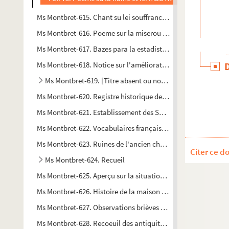
Ms Montbret-615. Chant su lei souffrance et la mort de Jesu-Ch
Ms Montbret-616. Poeme sur la miserou dei Jusiou a l'exper
Ms Montbret-617. Bazes para la estadistica del Peru
Ms Montbret-618. Notice sur l'amélioration des animaux dome
Ms Montbret-619. [Titre absent ou non renseigné]
Ms Montbret-620. Registre historique de la duché de Clèves, .
Ms Montbret-621. Establissement des Sœurs de la Société de la 
Ms Montbret-622. Vocabulaires français-mandingue et français
Ms Montbret-623. Ruines de l'ancien château de Ludre et du cam
Citer ce d
Ms Montbret-624. Recueil
Ms Montbret-625. Aperçu sur la situation politique des États-
Ms Montbret-626. Histoire de la maison et des comtes de Ve
Ms Montbret-627. Observations brièves et bien intentionnées
Ms Montbret-628. Recoeuil des antiquitées de la ville et pay