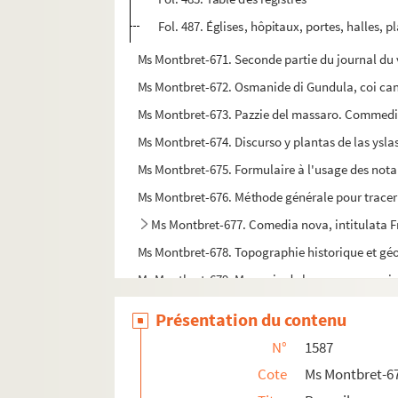
Fol. 487. Églises, hôpitaux, portes, halles, p
Ms Montbret-671. Seconde partie du journal du v
Ms Montbret-672. Osmanide di Gundula, coi cant
Ms Montbret-673. Pazzie del massaro. Commedia
Ms Montbret-674. Discurso y plantas de las yslas
Ms Montbret-675. Formulaire à l'usage des notair
Ms Montbret-676. Méthode générale pour tracer d
Ms Montbret-677. Comedia nova, intitulata 
Ms Montbret-678. Topographie historique et géom
Ms Montbret-679. Memoria de los reynos, provin
Ms Montbret-680. Apologia a la historia de fray
Présentation du contenu
Ms Montbret-681. Extraict des ordonnances de la
N°
1587
Ms Montbret-682. Cantiques religieux, poème
Cote
Ms Montbret-6
Ms Montbret-683. Relation du voyage de la Hollan