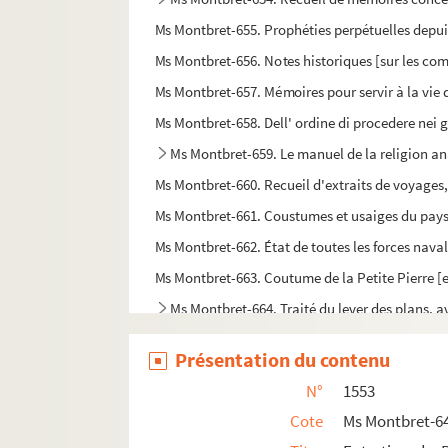
Ms Montbret-655. Prophéties perpétuelles depuis
Ms Montbret-656. Notes historiques [sur les com
Ms Montbret-657. Mémoires pour servir à la vie d
Ms Montbret-658. Dell' ordine di procedere nei 
Ms Montbret-659. Le manuel de la religion an
Ms Montbret-660. Recueil d'extraits de voyages, d
Ms Montbret-661. Coustumes et usaiges du pays e
Ms Montbret-662. État de toutes les forces nava
Ms Montbret-663. Coutume de la Petite Pierre [en
Ms Montbret-664. Traité du lever des plans, 
Ms Montbret-665. Notes sur la coutume d'Auverg
Présentation du contenu
Ms Montbret-666. Hôtel royal des Invalides
N°
1553
Ms Montbret-667. Recueil
Cote
Ms Montbret-6
Ms Montbret-668. Les Joueurs et M. Dusaux (Du