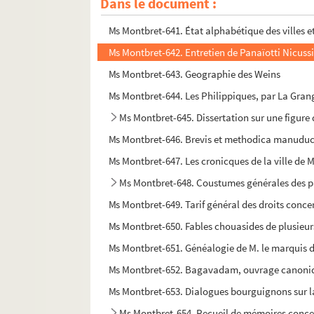
Dans le document :
Ms Montbret-640. Nautica. Traité de navigation
Ms Montbret-641. État alphabétique des villes 
Ms Montbret-642. Entretien de Panaïotti Nicussio
Ms Montbret-643. Geographie des Weins
Ms Montbret-644. Les Philippiques, par La Gran
Ms Montbret-645. Dissertation sur une figure 
Ms Montbret-646. Brevis et methodica manuducti
Ms Montbret-647. Les cronicques de la ville de Me
Ms Montbret-648. Coustumes générales des pay
Ms Montbret-649. Tarif général des droits concer
Ms Montbret-650. Fables chouasides de plusieurs
Ms Montbret-651. Généalogie de M. le marquis
Ms Montbret-652. Bagavadam, ouvrage canoniqu
Ms Montbret-653. Dialogues bourguignons sur la
Ms Montbret-654. Recueil de mémoires concern