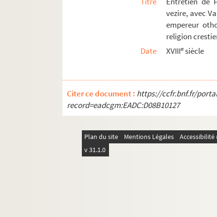
Titre
Entretien de P
Ms Montbret-669. Rudiment numismatique, typogr
vezire, avec Va
Ms Montbret-670. Recueil
empereur othom
religion cresti
Ms Montbret-671. Seconde partie du journal du v
e
Date
XVIII
siècle
Ms Montbret-672. Osmanide di Gundula, coi cant
Ms Montbret-673. Pazzie del massaro. Commedia
Ms Montbret-674. Discurso y plantas de las yslas
Citer ce document :
https://ccfr.bnf.fr/por
Ms Montbret-675. Formulaire à l'usage des notair
record=eadcgm:EADC:D08B10127
Ms Montbret-676. Méthode générale pour tracer d
Ms Montbret-677. Comedia nova, intitulata 
Plan du site
Mentions Légales
Accessibilit
Ms Montbret-678. Topographie historique et géom
v 31.1.0
Ms Montbret-679. Memoria de los reynos, provin
Ms Montbret-680. Apologia a la historia de fray
Ms Montbret-681. Extraict des ordonnances de la
Ms Montbret-682. Cantiques religieux, poème