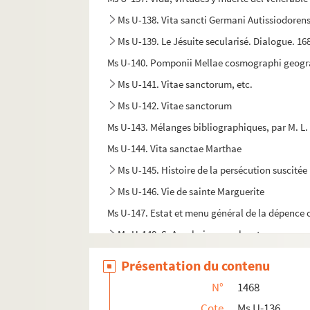
Ms U-138. Vita sancti Germani Autissiodorens
Ms U-139. Le Jésuite secularisé. Dialogue. 16
Ms U-140. Pomponii Mellae cosmographi geog
Ms U-141. Vitae sanctorum, etc.
Ms U-142. Vitae sanctorum
Ms U-143. Mélanges bibliographiques, par M. L.
Ms U-144. Vita sanctae Marthae
Ms U-145. Histoire de la persécution suscitée
Ms U-146. Vie de sainte Marguerite
Ms U-147. Estat et menu général de la dépence 
Ms U-148. S. Anselmi opuscula, etc.
e
Ms U-149. Histoire de Louis 13
, roy de France
Présentation du contenu
Ms U-150. Abrégé de l'histoire de France recueill
N°
1468
Ms U-151. L'histoire du Lutheranisme et du Calv
Cote
Ms U-136