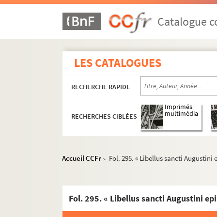
Fol. 2 vo. « Quot sint regule scripturarum. Qu
Fol. 2 vo. « Accipe Francorum que sit genera
Catalogue co
Fol. 3. « Disputatio inter cor et oculum. Quisq
Fol. 3 vo. Quatre Tables de comput
LES CATALOGUES
Fol. 4 vo. Extraits divers, parmi lesquels (fol.
Fol. 8 vo. « Liber Ruth »
RECHERCHE RAPIDE
Fol. 11. « Admonitio sancti Cesarii episcop
Fol. 24. Excerpta theologica. « Expositio fide
Imprimés
multimédia
RECHERCHES CIBLÉES
Fol. 26. « Sententia sancti Ysodori. Occulta
Fol. 37. « Tractatus cujusdam valde bonus. L
Fol. 46. Epistolae canonicae, cum prologo 
Accueil CCFr
Fol. 295. « Libellus sancti Augustini
>
Fol. 53 vo. « De rebus que corpori et anime 
Fol. 58 vo. « Tractatus beati Jeronimi de san
Fol. 60. « Tractatus beati Jeronimi super L
Fol. 62 vo. « Canticum Deborre. Jeronimus. 