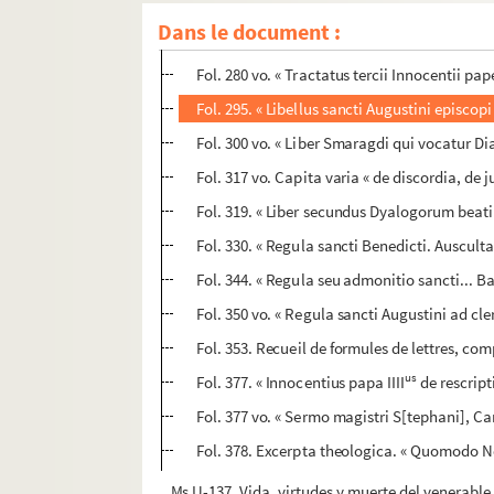
Fol. 232. « Diversi tractatus magistri Hugoni
Dans le document :
Fol. 275 vo. « Tractatus magistri Hugonis de
Fol. 280 vo. « Tractatus tercii Innocentii p
Fol. 295. « Libellus sancti Augustini episcop
Fol. 300 vo. « Liber Smaragdi qui vocatur
Fol. 317 vo. Capita varia « de discordia, d
Fol. 319. « Liber secundus Dyalogorum beati G
Fol. 330. « Regula sancti Benedicti. Ausculta, 
Fol. 344. « Regula seu admonitio sancti... Bas
Fol. 350 vo. « Regula sancti Augustini ad cler
Fol. 353. Recueil de formules de lettres, com
us
Fol. 377. « Innocentius papa IIII
de rescripti
Fol. 377 vo. « Sermo magistri S[tephani], Can
Fol. 378. Excerpta theologica. « Quomodo Ne
Ms U-137. Vida, virtudes y muerte del venerable 