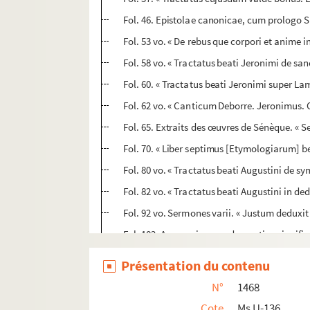
Fol. 46. Epistolae canonicae, cum prologo 
Fol. 53 vo. « De rebus que corpori et anime 
Fol. 58 vo. « Tractatus beati Jeronimi de san
Fol. 60. « Tractatus beati Jeronimi super L
Fol. 62 vo. « Canticum Deborre. Jeronimus. 
Fol. 65. Extraits des œuvres de Sénèque. « S
Fol. 70. « Liber septimus [Etymologiarum] bea
Fol. 80 vo. « Tractatus beati Augustini de s
Fol. 82 vo. « Tractatus beati Augustini in de
Fol. 92 vo. Sermones varii. « Justum deduxit D
Fol. 102. Anonymi versus de mystica signif
Fol. 108. « Interrogatio Augustini de polluti
Présentation du contenu
Fol. 108 vo. Sermones varii. « Sint lumbi vest
N°
1468
Fol. 131. « Tractatus cujusdam de oratione. 
Cote
Ms U-136