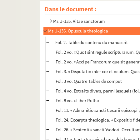
Ms U-133. Vitae sanctorum
Dans le document :
Ms U-134. Legendarium
Ms U-135. Vitae sanctorum
Ms U-136. Opuscula theologica
Fol. 2. Table du contenu du manuscrit
Fol. 2 vo. « Quot sint regule scripturarum. Qu
Fol. 2 vo. « Accipe Francorum que sit genera
Fol. 3. « Disputatio inter cor et oculum. Quisq
Fol. 3 vo. Quatre Tables de comput
Fol. 4 vo. Extraits divers, parmi lesquels (fol.
Fol. 8 vo. « Liber Ruth »
Fol. 11. « Admonitio sancti Cesarii episcop
Fol. 24. Excerpta theologica. « Expositio fide
Fol. 26. « Sententia sancti Ysodori. Occulta
Fol. 37. « Tractatus cujusdam valde bonus. L