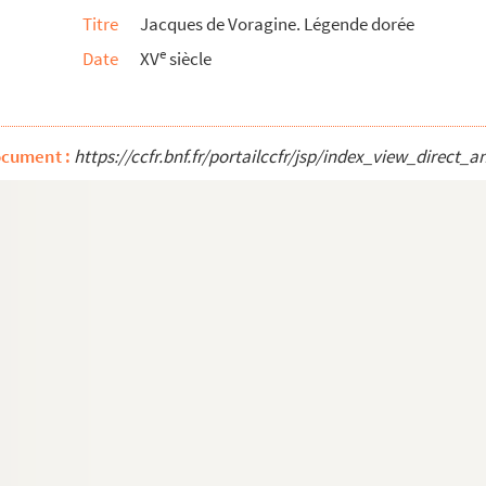
Titre
Jacques de Voragine. Légende dorée
e
Date
XV
siècle
e
 la Sérénissime République, à la fin du XVI
siècle
aniae confederationis
ocument :
https://ccfr.bnf.fr/portailccfr/jsp/index_view_dire
s de M. d'Aube, de la correspondance qu'il a eu...
cula, etc.
e de justice établie en décembre 1661 dans la Chambr...
r
atre parties du monde, par le s
de La Croix