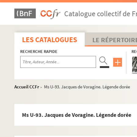
Ms U-67. Vitae sanctorum
Catalogue collectif de F
Ms U-68. Ritratti de' piu famosi pittori, scultori et architettori
Ms U-69. Martyrologium Fontanellense
Ms U-70. Histoire de l'Hérésie, depuis l'an 1374 jusqu'en l'an
LES CATALOGUES
LE RÉPERTOIR
Ms U-71. Flavii Josephi
Antiquitatum Judaicarum
et
De be
RECHERCHE RAPIDE
RE
Ms U-72. Mémoire du département des trois Evechez. Premiè
Ms U-73. Histoire des hommes illustres par saincteté de vie
Ms U-74. Recueil d'ouvrages relatifs à l'histoire d'Angleter
Ms U-75. Réflexions sur le gouvernement de France (1731-174
Accueil CCFr
Ms U-93. Jacques de Voragine. Légende dorée
>
Ms U-76. Breviarium chronologicum ordinis fratrum Mino
Ms U-76 a. Adrien Pasquier. Anecdotes ecclésiastiques, ou les 
Ms U-77. Chronologie de l'Ancien Testament, jusqu'à Jésus-C
Ms U-93. Jacques de Voragine. Légende dorée
Ms U-78. Histoire de saint Nicaise, apostre, martyr et patron
Ms U-79. S. Hieronymi et Gennadii libri de viris illustribus