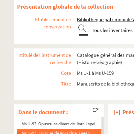
Ms U-80. Caesarii, Cisterciensis monachi, dialogorum libri 
Présentation globale de la collection
Ms U-81. Eusebii, Hieronymi et aliorum chronica
Etablissement de
Bibliothèque patrimoniale 
Ms U-82. Chronique anonyme de différents événements arrivés 
conservation
Tous les inventaires
Ms U-83. Traité de blason
Ms U-84. S. Isidori Hispalensis opuscula
Ms U-85. Histoire romaine, tirée de Lucain, Suétone et Sallust
Intitulé de l'instrument de
Catalogue général des man
Ms U-86. Biondo Flavio, Italia illustrata
recherche
(Histoire-Géographie)
Ms U-86. Rectores Caelestinorum provinciae Galliae
Cote
Ms U-1 à Ms U-159
r
Ms U-87. Recueil des mémoires présentés par M
de Boulainvi
Titre
Manuscrits de la bibliothèq
Ms U-88. Réflexions sur l'histoire de France, ensemble les as
Ms U-89. Mémoires abrégés concernans l'histoire du gouver
Ms U-90. Boulainvilliers, Lettres critiques sur l'histoire de 
Dans le document :
Prés
Ms U-91. Adrien Pasquier. Recueil des vrais philosophes, extr
Ms U-92. Opuscules divers de Jean Lepelletier de Rouen, copi
Ms U-93. Jacques de Voragine. Légende dorée