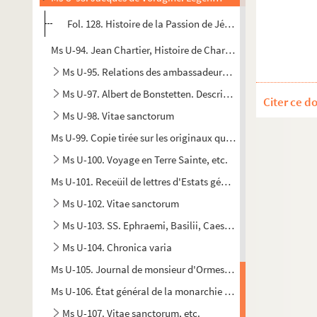
Fol. 128. Histoire de la Passion de Jésus-Christ
Ms U-94. Jean Chartier, Histoire de Charles VII
Ms U-95. Relations des ambassadeurs vénitiens, adressées à
Ms U-97. Albert de Bonstetten. Descriptio superioris Germ
Citer ce d
Ms U-98. Vitae sanctorum
Ms U-99. Copie tirée sur les originaux qui sont entre les main
Ms U-100. Voyage en Terre Sainte, etc.
Ms U-101. Receüil de lettres d'Estats généraux
Ms U-102. Vitae sanctorum
Ms U-103. SS. Ephraemi, Basilii, Caesarii et Augustini opus
Ms U-104. Chronica varia
Ms U-105. Journal de monsieur d'Ormesson pendant la Chambr
Ms U-106. État général de la monarchie d'Espagne dans les qu
Ms U-107. Vitae sanctorum, etc.