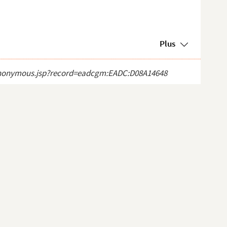
Plus
ct_anonymous.jsp?record=eadcgm:EADC:D08A14648