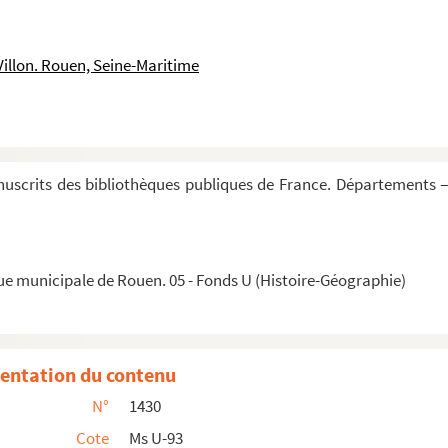
XII miraculorum et exemplorum
Villon. Rouen, Seine-Maritime
en France et à l'étranger, de 1648 à 1661
e, ou livre de Jules César
uscrits des bibliothèques publiques de France. Départements —
r
ller pendant la régence de M
le duc d'Orléans. Pr...
ue municipale de Rouen. 05 - Fonds U (Histoire-Géographie)
semblées des Parlements et des États généraux, p...
nement, dès le commencement de la monarchie, par mon...
France, etc.
entation du contenu
ait du nouveau dictionnaire historique des grand...
N°
1430
és sur les imprimés par Adrien Pasquier
Cote
Ms U-93