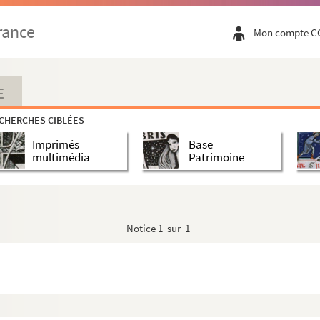
rance
Mon compte C
, descritti dal Vasari et altri moderni, co...
née 1631
E
llo Judaico
libri et Baldrici Dolensis
Historia Hier...
CHERCHES CIBLÉES
re partie historique et de Lorraine, par Turgot
Imprimés
Base
 qui furent Jésuates. Seconde partie, dans laquell...
multimédia
Patrimoine
re
5), par Richer d'Aube
rum sancti Francisci Capucinorum
Notice
1 sur 1
farces burlesques et tragiques du clergé romain e...
hrist
 du diocèse de Rouen, et de ses compagnons saint...