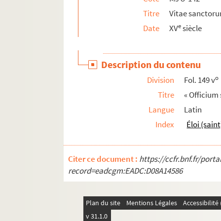
Titre
Vitae sanctor
e
Date
XV
siècle
Description du contenu
o
Division
Fol. 149 v
Titre
« Officium 
Langue
Latin
Index
Éloi (saint
Citer ce document :
https://ccfr.bnf.fr/por
record=eadcgm:EADC:D08A14586
Plan du site
Mentions Légales
Accessibilit
v 31.1.0