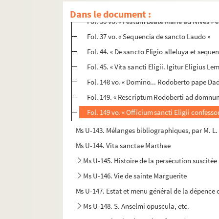
Fol. 28. « De sancto Blasio aleluya et sequen
Dans le document :
Fol. 30 vo. « Festum beate Marie ad Nives » et
Fol. 37 vo. « Sequencia de sancto Laudo »
Fol. 44. « De sancto Eligio alleluya et sequen
Fol. 45. « Vita sancti Eligii. Igitur Eligius 
Fol. 148 vo. « Domino... Rodoberto pape Dado
Fol. 149. « Rescriptum Rodoberti ad domnu
Fol. 149 vo. « Officium sancti Eligii confessor
Ms U-143. Mélanges bibliographiques, par M. L.
Ms U-144. Vita sanctae Marthae
Ms U-145. Histoire de la persécution suscitée
Ms U-146. Vie de sainte Marguerite
Ms U-147. Estat et menu général de la dépence 
Ms U-148. S. Anselmi opuscula, etc.