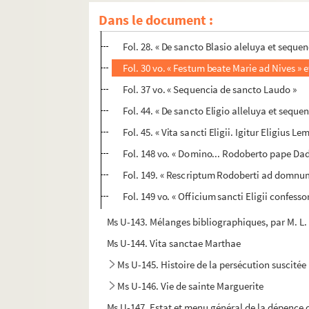
Fol. 2. Vita S. Ermelandi. « Multorum jam p
Dans le document :
Fol. 26. « De sancto Ermelando, in primo ve
Fol. 28. « De sancto Blasio aleluya et sequen
Fol. 30 vo. « Festum beate Marie ad Nives » et
Fol. 37 vo. « Sequencia de sancto Laudo »
Fol. 44. « De sancto Eligio alleluya et sequen
Fol. 45. « Vita sancti Eligii. Igitur Eligius 
Fol. 148 vo. « Domino... Rodoberto pape Dado
Fol. 149. « Rescriptum Rodoberti ad domnu
Fol. 149 vo. « Officium sancti Eligii confessor
Ms U-143. Mélanges bibliographiques, par M. L.
Ms U-144. Vita sanctae Marthae
Ms U-145. Histoire de la persécution suscitée
Ms U-146. Vie de sainte Marguerite
Ms U-147. Estat et menu général de la dépence 