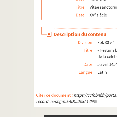
Titre
Vitae sanctor
e
Date
XV
siècle
Description du contenu
o
Division
Fol. 30 v
Titre
« Festum b
de la célé
Date
5 avril 145
Langue
Latin
Citer ce document :
https://ccfr.bnf.fr/por
record=eadcgm:EADC:D08A14580