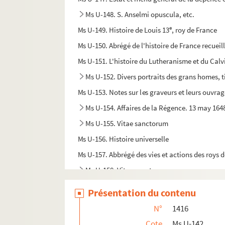
Ms U-148. S. Anselmi opuscula, etc.
e
Ms U-149. Histoire de Louis 13
, roy de France
Ms U-150. Abrégé de l'histoire de France recueill
Ms U-151. L'histoire du Lutheranisme et du Calv
Ms U-152. Divers portraits des grans homes, t
Ms U-153. Notes sur les graveurs et leurs ouvra
Ms U-154. Affaires de la Régence. 13 may 164
Ms U-155. Vitae sanctorum
Ms U-156. Histoire universelle
Ms U-157. Abbrégé des vies et actions des roys 
Ms U-158. Vitae sanctorum
Ms U-159. Recueil curieux, ou reveil matin rem
Présentation du contenu
N°
1416
Cote
Ms U-142