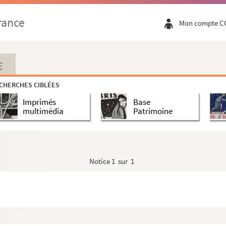
s Bede... Venturus in carne... »
rance
Mon compte C
 Joannis Baptiste. Solennitates nobis diversorum... »
rsoris Domini nativitas... »
E
CHERCHES CIBLÉES
artini archiepiscopi. Opere precium est, ff. dd.....
Imprimés
Base
multimédia
Patrimoine
icti abbatis. Festiva beatissimi Benedicti... »
Notice
1 sur 1
amus, dd. ff., in Domino... »