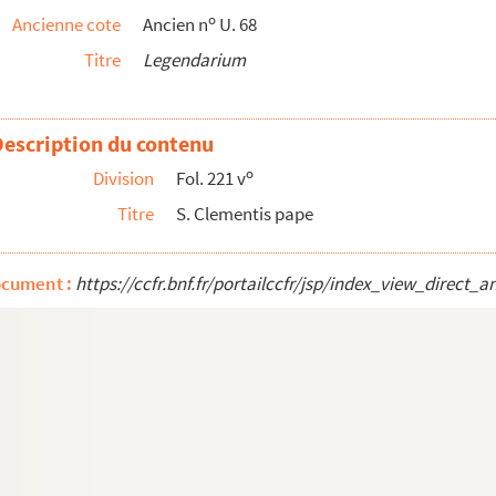
o
Ancienne cote
Ancien n
U. 68
Titre
Legendarium
Description du contenu
o
Division
Fol. 221 v
ores
Titre
S. Clementis pape
ocument :
https://ccfr.bnf.fr/portailccfr/jsp/index_view_dire
riores
s ; traduction de Laurent de Premierfait