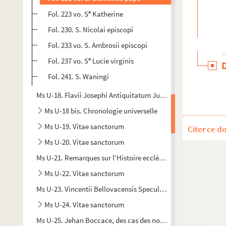
e
Fol. 223 vo. S
Katherine
Fol. 230. S. Nicolai episcopi
Fol. 233 vo. S. Ambrosii episcopi
e
Fol. 237 vo. S
Lucie virginis
Fol. 241. S. Waningi
Ms U-18. Flavii Josephi Antiquitatum Judaicarum libri XII pri
Ms U-18 bis. Chronologie universelle
Ms U-19. Vitae sanctorum
Citer ce d
Ms U-20. Vitae sanctorum
Ms U-21. Remarques sur l'Histoire ecclésiastique
Ms U-22. Vitae sanctorum
Ms U-23. Vincentii Bellovacensis Speculi historialis libri XVI p
Ms U-24. Vitae sanctorum
Ms U-25. Jehan Boccace, des cas des nobles hommes et femme