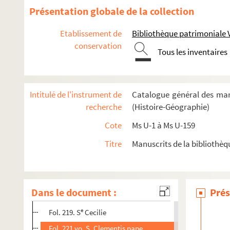
Fol. 148. S. Egidii abbatis
Présentation globale de la collection
Fol. 149 vo. « De inventione corporis beatissimi Taurini ep
Etablissement de
Bibliothèque patrimoniale 
Fol. 171. S. Leodegarii episcopi
conservation
Tous les inventaires
Fol. 173 vo. S. Dionysii et sociorum
Fol. 177 vo. SS. Nigasii, Quirini et Scuviculi
Fol. 180 vo. « de S. Wulfranno »
Intitulé de l'instrument de
Catalogue général des man
Fol. 182 vo. « Revelatio S. Michaelis archangeli in monte
recherche
(Histoire-Géographie)
Fol. 187 vo. S. Romani, Rothomagensis archiepiscopi
Cote
Ms U-1 à Ms U-159
Fol. 198 et 206. S. Begnigni (
sic
)
Titre
Manuscrits de la bibliothèq
Fol. 203. S. Eustachii
Fol. 209. S. Martini archiepiscopi
Fol. 214. S. Brictii episcopi
Dans le document :
Prés
Fol. 217. S. Columbani
e
Fol. 219. S
Cecilie
Fol. 221 vo. S. Clementis pape