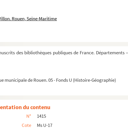
iscopi. Temporibus igitur Lotharii regis... »
Villon. Rouen, Seine-Maritime
uscrits des bibliothèques publiques de France. Départements —
 Tumba »
ue municipale de Rouen. 05 - Fonds U (Histoire-Géographie)
entation du contenu
N°
1415
Cote
Ms U-17