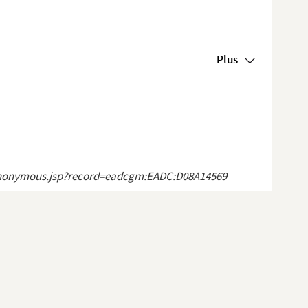
Plus
ct_anonymous.jsp?record=eadcgm:EADC:D08A14569