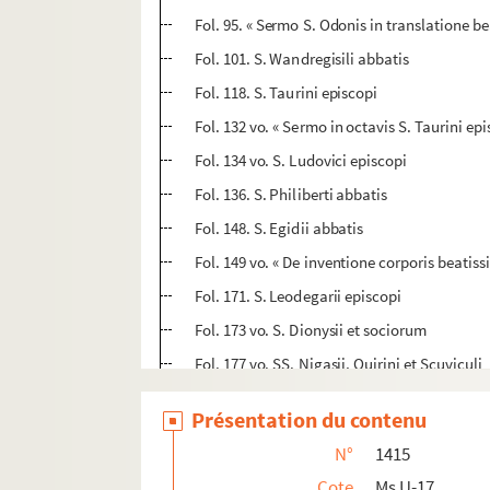
Fol. 95. « Sermo S. Odonis in translatione be
Fol. 101. S. Wandregisili abbatis
Fol. 118. S. Taurini episcopi
Fol. 132 vo. « Sermo in octavis S. Taurini ep
Fol. 134 vo. S. Ludovici episcopi
Fol. 136. S. Philiberti abbatis
Fol. 148. S. Egidii abbatis
Fol. 149 vo. « De inventione corporis beatiss
Fol. 171. S. Leodegarii episcopi
Fol. 173 vo. S. Dionysii et sociorum
Fol. 177 vo. SS. Nigasii, Quirini et Scuviculi
Fol. 180 vo. « de S. Wulfranno »
Présentation du contenu
Fol. 182 vo. « Revelatio S. Michaelis archa
N°
1415
Fol. 187 vo. S. Romani, Rothomagensis arch
Cote
Ms U-17