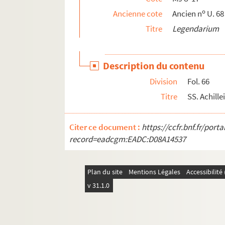
Fol. 198 et 206. S. Begnigni (
sic
)
o
Ancienne cote
Ancien n
U. 68
Fol. 203. S. Eustachii
Titre
Legendarium
Fol. 209. S. Martini archiepiscopi
Fol. 214. S. Brictii episcopi
Description du contenu
Fol. 217. S. Columbani
Division
Fol. 66
e
Fol. 219. S
Cecilie
Titre
SS. Achille
Fol. 221 vo. S. Clementis pape
e
Fol. 223 vo. S
Katherine
Citer ce document :
https://ccfr.bnf.fr/por
Fol. 230. S. Nicolai episcopi
record=eadcgm:EADC:D08A14537
Fol. 233 vo. S. Ambrosii episcopi
e
Fol. 237 vo. S
Lucie virginis
Plan du site
Mentions Légales
Accessibilit
Fol. 241. S. Waningi
v 31.1.0
Ms U-18. Flavii Josephi Antiquitatum Judaicarum
Ms U-18 bis. Chronologie universelle