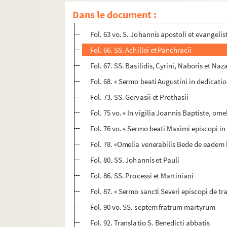
Fol. 61 vo. SS. Alexandri, Eventi et Theodoli
Dans le document :
e
Fol. 63. « De inventione S
Crucis. Omelia vene
Fol. 63 vo. S. Johannis apostoli et evangel
Fol. 66. SS. Achillei et Panchracii
Fol. 67. SS. Basilidis, Cyrini, Naboris et Naza
Fol. 68. « Sermo beati Augustini in dedicatio
Fol. 73. SS. Gervasii et Prothasii
Fol. 75 vo. « In vigilia Joannis Baptiste, ome
Fol. 76 vo. « Sermo beati Maximi episcopi in
Fol. 78. «Omelia venerabilis Bede de eadem l
Fol. 80. SS. Johannis et Pauli
Fol. 86. SS. Processi et Martiniani
Fol. 87. « Sermo sancti Severi episcopi de tra
Fol. 90 vo. SS. septem fratrum martyrum
Fol. 92. Translatio S. Benedicti abbatis