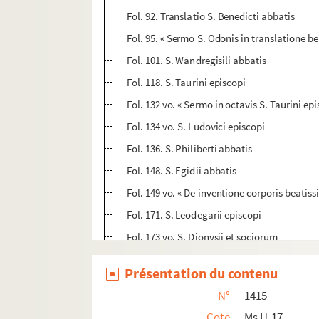
Fol. 92. Translatio S. Benedicti abbatis
Fol. 95. « Sermo S. Odonis in translatione be
Fol. 101. S. Wandregisili abbatis
Fol. 118. S. Taurini episcopi
Fol. 132 vo. « Sermo in octavis S. Taurini ep
Fol. 134 vo. S. Ludovici episcopi
Fol. 136. S. Philiberti abbatis
Fol. 148. S. Egidii abbatis
Fol. 149 vo. « De inventione corporis beatiss
Fol. 171. S. Leodegarii episcopi
Fol. 173 vo. S. Dionysii et sociorum
Fol. 177 vo. SS. Nigasii, Quirini et Scuviculi
Présentation du contenu
Fol. 180 vo. « de S. Wulfranno »
N°
1415
Fol. 182 vo. « Revelatio S. Michaelis archa
Cote
Ms U-17