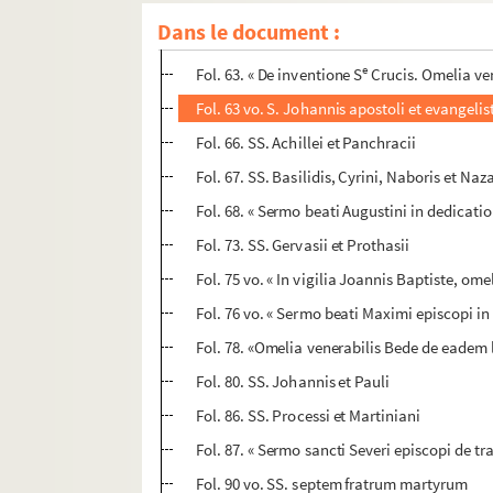
Fol. 61. « Omelia beati Augustini de eadem lec
Dans le document :
Fol. 61 vo. SS. Alexandri, Eventi et Theodoli
e
Fol. 63. « De inventione S
Crucis. Omelia vene
Fol. 63 vo. S. Johannis apostoli et evangel
Fol. 66. SS. Achillei et Panchracii
Fol. 67. SS. Basilidis, Cyrini, Naboris et Naza
Fol. 68. « Sermo beati Augustini in dedicatio
Fol. 73. SS. Gervasii et Prothasii
Fol. 75 vo. « In vigilia Joannis Baptiste, ome
Fol. 76 vo. « Sermo beati Maximi episcopi in
Fol. 78. «Omelia venerabilis Bede de eadem l
Fol. 80. SS. Johannis et Pauli
Fol. 86. SS. Processi et Martiniani
Fol. 87. « Sermo sancti Severi episcopi de tra
Fol. 90 vo. SS. septem fratrum martyrum