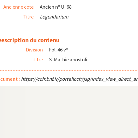
o
Ancienne cote
Ancien n
U. 68
Titre
Legendarium
Description du contenu
o
Division
Fol. 46 v
Titre
S. Mathie apostoli
a nobis est, ff. kk... »
ocument :
https://ccfr.bnf.fr/portailccfr/jsp/index_view_dire
. Sicut ex lectione sancti Evangelii... »
am latinam
Quotiescumque, fratres charissimi... »