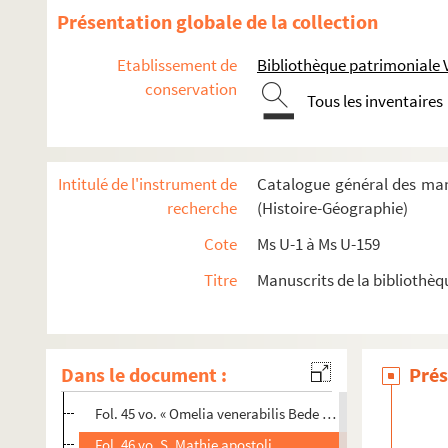
Fol. 8. S. Silvestri pape
Présentation globale de la collection
Fol. 10. S. Hylarii episcopi
Etablissement de
Bibliothèque patrimoniale 
Fol. 13 vo. S. Mauri abbatis
conservation
Tous les inventaires
Fol. 16 vo. S. Antonii abbatis
Fol. 19. S. Sebastiani
e
Fol. 23 vo. S
Agnetis
Intitulé de l'instrument de
Catalogue général des man
Fol. 27 vo. S. Vincencii levite
recherche
(Histoire-Géographie)
Fol. 31 vo. Conversatio S. Paul
Cote
Ms U-1 à Ms U-159
Fol. 34. Purificatio beate Marie
Titre
Manuscrits de la bibliothèq
Fol. 36 vo. « Omelia venerabilis Bede presbiteri de eadem
e
Fol. 38. S
Agathe
e
Fol. 42 vo. S
Scolastice
Dans le document :
Prés
Fol. 43 vo. Cathedra S. Petri
Fol. 45 vo. « Omelia venerabilis Bede de eadem lectione. 
Fol. 46 vo. S. Mathie apostoli