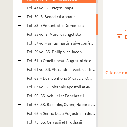
Fol. 47 vo. S. Gregorii pape
Fol. 50. S. Benedicti abbatis
Fol. 53. « Annuntiatio Dominica »
Fol. 55 vo. S. Marci evangeliste
Fol. 57 vo. « unius martiris sive confessoris »
Fol. 59 vo. SS. Philippi et Jacobi
Fol. 61. « Omelia beati Augustini de eadem lectione. Erigend
Fol. 61 vo. SS. Alexandri, Eventi et Theodoli
Citer ce d
e
Fol. 63. « De inventione S
Crucis. Omelia venerabilis Bede..
Fol. 63 vo. S. Johannis apostoli et evangeliste ante port
Fol. 66. SS. Achillei et Panchracii
Fol. 67. SS. Basilidis, Cyrini, Naboris et Nazarii
Fol. 68. « Sermo beati Augustini in dedicatione ecclesie. 
Fol. 73. SS. Gervasii et Prothasii