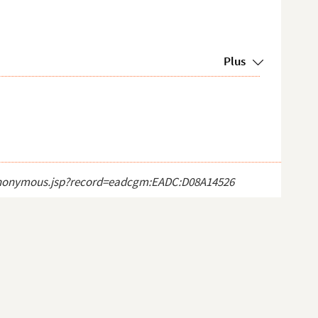
Plus
ct_anonymous.jsp?record=eadcgm:EADC:D08A14526