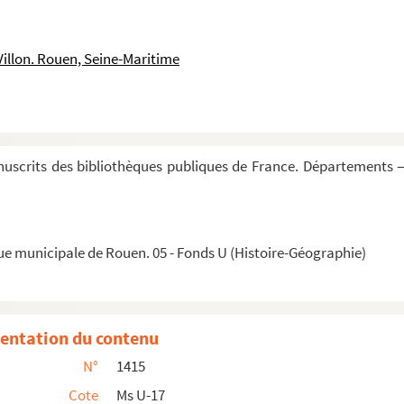
Villon. Rouen, Seine-Maritime
uscrits des bibliothèques publiques de France. Départements —
ue municipale de Rouen. 05 - Fonds U (Histoire-Géographie)
 lectione. Solennitatem nobis hodierne... »
entation du contenu
N°
1415
Lectio sancti Evangelii quam modo... »
Cote
Ms U-17