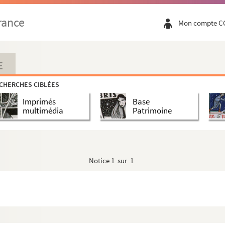
rance
Mon compte C
E
 libri XLIV
CHERCHES CIBLÉES
Imprimés
Base
e Jacot de Forest
multimédia
Patrimoine
re, à messieurs de l'Académie françoise
monis
Notice
1 sur 1