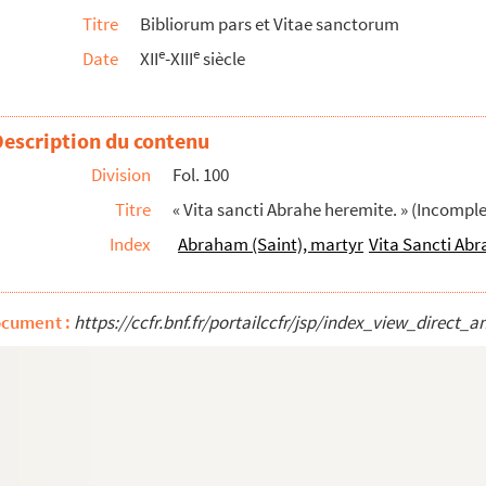
Titre
Bibliorum pars et Vitae sanctorum
is novi Testamenti fidelissimus dispensator... — ...r...
e
e
Date
XII
-XIII
siècle
 de S. Maur, à Monseigneur l'évêque de Montpelli...
Description du contenu
Division
Fol. 100
Titre
« Vita sancti Abrahe heremite. » (Incom
Index
Abraham (Saint), martyr
Vita Sancti Ab
ocument :
https://ccfr.bnf.fr/portailccfr/jsp/index_view_dire
, augmentés des quatre autres suivantz, traitant...
diacono, edita anno gratiae 1135
qui supersunt