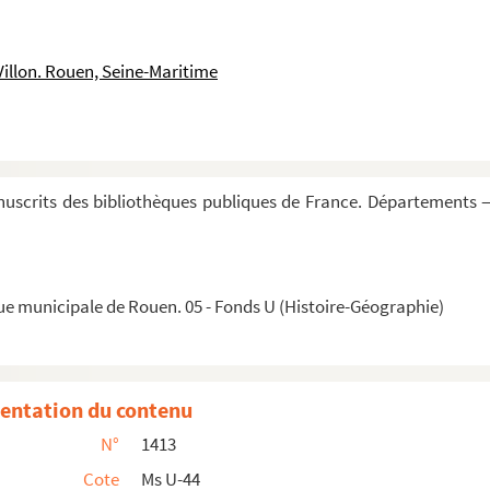
e serment
igneur de Basville, en l'année 1697, par ordre d...
Villon. Rouen, Seine-Maritime
tiones
uscrits des bibliothèques publiques de France. Départements —
avec préfaces de S. Jérome)
ue municipale de Rouen. 05 - Fonds U (Histoire-Géographie)
pi Lemovice sedis. Predicante Domino nostro J. C. ...
quo gloriosus et Deo amabilis rex Hildebertus... ...
mencement et de la fin)
entation du contenu
nomen fuit Aurea... »
N°
1413
riani, qui passi sunt tempore Julii pape et Juliani...
Cote
Ms U-44
u commencement)