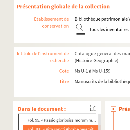
Ms U-37. Réponse à la harangue du cardinal Du Perron, sur l
Présentation globale de la collection
Ms U-38. Mémoire sur la province de Languedoc, fait par Monse
Etablissement de
Bibliothèque patrimoniale 
Ms U-39. Vitae sanctorum et S. Clementis Romani recogni
conservation
Ms U-40. Vitae sanctorum
Tous les inventaires
Ms U-41. Chronique universelle
Ms U-42. Vitae sanctorum
Intitulé de l'instrument de
Catalogue général des man
Ms U-43. Bedae historia Anglorum, etc.
recherche
(Histoire-Géographie)
Ms U-44. Bibliorum pars et Vitae sanctorum
Cote
Ms U-1 à Ms U-159
Fol. 1. Genesis — Regum III, Job et Judith. (Incomplets ; 
Titre
Manuscrits de la bibliothèq
Fol. 66. « Vita vel transitus sanctissimi Marcialis, episco
Fol. 79. « Vita sancti Marculfi episcopi. Eo igitur tempore 
Fol. 81. Vita et miracula sancti Eligii. (Incomplet du com
Dans le document :
Prés
Fol. 91. Vita sanctae Aureae. « Alma est virgo inclita, cui 
Fol. 95. « Passio gloriosissimorum martirum Donati et Hila
Fol. 100. « Vita sancti Abrahe heremite. » (Incomplet d