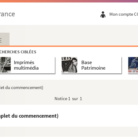
rance
Mon compte C
s ; traduction de Laurent de Premierfait
hédrale de Rouen
E
CHERCHES CIBLÉES
Imprimés
Base
multimédia
Patrimoine
Orléans pendant les quatre derniers mois de l'...
matie — 1813
omplet du commencement)
Notice
1 sur 1
25... Annus iste primus est secundi saeculi cui co...
o de Pise, Matisconensi, praedicatore Capucino. Tom...
complet du commencement)