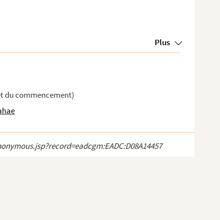
Plus
plet du commencement)
rahae
ct_anonymous.jsp?record=eadcgm:EADC:D08A14457