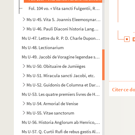
Fol. 104 vo. « Vita sancti Fulgentii, Rupensis episcopi. Omn
Ms U-45. Vita S. Joannis Eleemosynarii, etc.
Ms U-46. Pauli Diaconi historia Langobardorum
Ms U-47. Lettre du R. P. D. Charle Dupont, de la congregation
Ms U-48. Lectionarium
Ms U-49. Jacobi de Voragine legendae sanctorum
Ms U-50. Obituaire de Jumièges
Ms U-51. Miracula sancti Jacobi, etc.
Ms U-52. Guidonis de Columna et Daretis historia Trojana
Citer ce d
Ms U-53. Les quatre premiers livres de Herodian, aucteur grec
Ms U-54. Armorial de Venise
Ms U-55. Vitae sanctorum
Ms U-56. Historia Anglorum ab Henrico, Huntendonensi archi
Ms U-57. Q. Curtii Rufi de rebus gestis Alexandri magni libri 