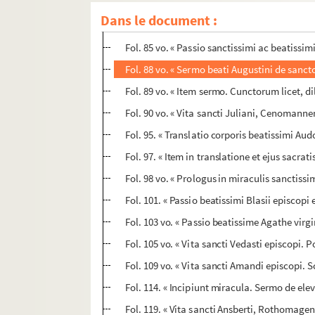
Fol. 70. « Passio sancti Sebastiani. In diebus 
Dans le document :
Fol. 82 vo. « Passio sancte Agnetis virginis e
Fol. 85 vo. « Passio sanctissimi ac beatissimi
Fol. 88 vo. « Sermo beati Augustini de sancto
Fol. 89 vo. « Item sermo. Cunctorum licet, dil
Fol. 90 vo. « Vita sancti Juliani, Cenomann
Fol. 95. « Translatio corporis beatissimi Aud
Fol. 97. « Item in translatione et ejus sacrat
Fol. 98 vo. « Prologus in miraculis sanctissi
Fol. 101. « Passio beatissimi Blasii episcopi 
Fol. 103 vo. « Passio beatissime Agathe virgin
Fol. 105 vo. « Vita sancti Vedasti episcopi. 
Fol. 109 vo. « Vita sancti Amandi episcopi. 
Fol. 114. « Incipiunt miracula. Sermo de elev
Fol. 119. « Vita sancti Ansberti, Rothomagen