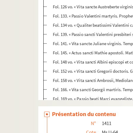
Fol. 126 vo. « Vita sancte Austreberte virg
Fol. 133. « Passio Valentini martyris. Prophe
Fol. 134 vo. « Qualiter beatissimi Valentini c
Fol. 139. « Passio sancti Valentini presbiter
Fol. 141. « Vita sancte Juliane virginis. Temp
Fol. 145. « Actus sancti Mathie apostoli. Mat
Fol. 148 vo. « Vita sancti Albini episcopi et 
Fol. 152 vo. « Vita sancti Gregorii doctoris
Fol. 158 vo. « Vita sancti Ambrosii, Mediolane
Fol. 166. « Vita sancti Georgii martiris. Te
Fol. 169 vo. « Passio beati Marci evangeliste
Fol. 171. « Sermo in festivitate sanctorum q
Présentation du contenu
Fol. 172 vo. « Vita sancti Phylippi apostoli.
N°
1411
Fol. 173. « Passio sancti Jacobi apostoli. T
Cote
Ms U-64