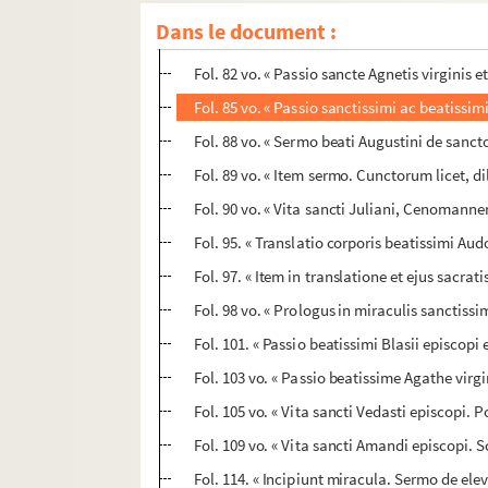
Fol. 69 vo. « Duo miracula de sancto Launo
Dans le document :
Fol. 70. « Passio sancti Sebastiani. In diebus 
Fol. 82 vo. « Passio sancte Agnetis virginis e
Fol. 85 vo. « Passio sanctissimi ac beatissimi
Fol. 88 vo. « Sermo beati Augustini de sancto
Fol. 89 vo. « Item sermo. Cunctorum licet, dil
Fol. 90 vo. « Vita sancti Juliani, Cenomann
Fol. 95. « Translatio corporis beatissimi Aud
Fol. 97. « Item in translatione et ejus sacrat
Fol. 98 vo. « Prologus in miraculis sanctissi
Fol. 101. « Passio beatissimi Blasii episcopi 
Fol. 103 vo. « Passio beatissime Agathe virgin
Fol. 105 vo. « Vita sancti Vedasti episcopi. 
Fol. 109 vo. « Vita sancti Amandi episcopi. 
Fol. 114. « Incipiunt miracula. Sermo de elev