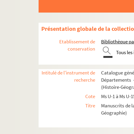
Ms U-64. Vitae sanctorum
Fol. 3. « Vita sancti Silvestri, episcopi et co
Fol. 20 vo. « Passio sanctorum martyrum Luc
Présentation globale de la collecti
Fol. 27. « Vita sancti Pauli heremite. Prolog
Etablissement de
Bibliothèque pa
Fol. 29 vo. « Sanctus Jeronimus in libro vir
conservation
Tous les
Fol. 30 vo. « Prologus in vita sancti Hylarii
Fol. 33 vo. « Proemium miraculorum. Domino s
Fol. 35 vo. « Miracula beati Hylarii ab eo n
Intitulé de l'instrument de
Catalogue génér
recherche
Départements —
Fol. 38. « Sermo in festivitate beati Hylarii
(Histoire-Géogr
Fol. 41. « Vita sancti Mauri abbatis. Postqua
Cote
Ms U-1 à Ms U-1
Fol. 52. « Passio sancti Marcelli pape. Marc
Titre
Manuscrits de l
Fol. 52. « Vita sancti Sulpitii, Bituricensis a
Géographie)
Fol. 63 vo. « Vita sancti Remigii, Rothomage
Fol. 65. « Vita sancti Launomari abbatis. 