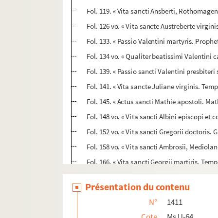
Fol. 119. « Vita sancti Ansberti, Rothomagen
Fol. 126 vo. « Vita sancte Austreberte virg
Fol. 133. « Passio Valentini martyris. Prophe
Fol. 134 vo. « Qualiter beatissimi Valentini c
Fol. 139. « Passio sancti Valentini presbiter
Fol. 141. « Vita sancte Juliane virginis. Temp
Fol. 145. « Actus sancti Mathie apostoli. Mat
Fol. 148 vo. « Vita sancti Albini episcopi et 
Fol. 152 vo. « Vita sancti Gregorii doctoris
Fol. 158 vo. « Vita sancti Ambrosii, Mediolane
Fol. 166. « Vita sancti Georgii martiris. Te
Fol. 169 vo. « Passio beati Marci evangeliste
Présentation du contenu
Fol. 171. « Sermo in festivitate sanctorum q
N°
1411
Fol. 172 vo. « Vita sancti Phylippi apostoli.
Cote
Ms U-64