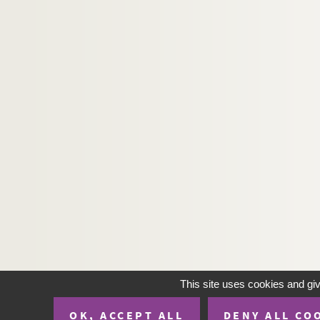
Ms U-130. Anonyme. Traité des Bibliothèques
Ms U-131. Vie de sainte Radegonde
Ms U-132. Voyage des Indes Orientales, fait en
Ms U-133. Vitae sanctorum
Ms U-134. Legendarium
Ms U-135. Vitae sanctorum
Ms U-136. Opuscula theologica
Ms U-137. Vida, virtudes y muerte del venerable 
Ms U-138. Vita sancti Germani Autissiodorens
Ms U-139. Le Jésuite secularisé. Dialogue. 16
Ms U-140. Pomponii Mellae cosmographi geog
Ms U-141. Vitae sanctorum, etc.
Ms U-142. Vitae sanctorum
This site uses cookies and gi
Ms U-143. Mélanges bibliographiques, par M. L.
OK, ACCEPT ALL
DENY ALL CO