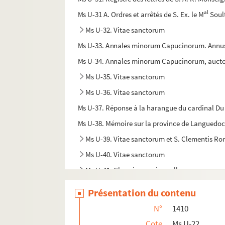
al
Ms U-31 A. Ordres et arrêtés de S. Ex. le M
Soul
Ms U-32. Vitae sanctorum
Ms U-33. Annales minorum Capucinorum. Annus Do
Ms U-34. Annales minorum Capucinorum, auctore
Ms U-35. Vitae sanctorum
Ms U-36. Vitae sanctorum
Ms U-37. Réponse à la harangue du cardinal Du 
Ms U-38. Mémoire sur la province de Languedoc, 
Ms U-39. Vitae sanctorum et S. Clementis Ro
Ms U-40. Vitae sanctorum
Ms U-41. Chronique universelle
Ms U-42. Vitae sanctorum
Présentation du contenu
Ms U-43. Bedae historia Anglorum, etc.
N°
1410
Ms U-44. Bibliorum pars et Vitae sanctorum
Cote
Ms U-22