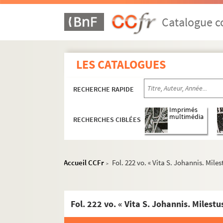
Fol. 9. Anonymi homilia in illud : « Cum vid
Fol. 13 vo. « Passio sancti Eustachii. In dieb
Catalogue co
Fol. 19. « Vita sancti Vulganii. Igitur beatu
Fol. 24. « Vita sancti Leonardi. Sanctorum 
LES CATALOGUES
Fol. 28. « Passio sancti Theodori presbiteri
Fol. 30 vo. « Vita sancti Martini. Severus Des
RECHERCHE RAPIDE
Fol. 65. « Vita sancti Bricii episcopi. Igitur 
Fol. 66. « Vita sancti Macuti episcopi. Glori
Imprimés
multimédia
RECHERCHES CIBLÉES
Fol. 70. « Vita sancti Aniani. In illo tempore 
Fol. 73. « Revelatio quam transmisit donnus
Fol. 73 vo. « Vita sancti Columbani abbatis.
Accueil CCFr
Fol. 222 vo. « Vita S. Johannis. Miles
>
Fol. 89. « Passio sanctae Ceciliae virginis. 
Fol. 97. « Passio sancti Clementis pape. Pos
Fol. 100. « Miraculun ejusdem. In divinis vol
Fol. 101. « Passio sancti Grisogoni. Omnia que 