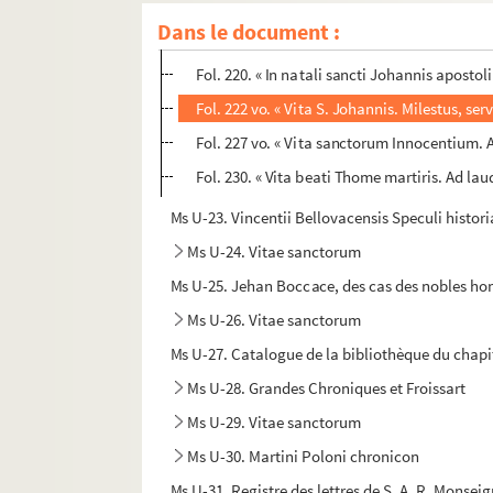
Fol. 208. « Passio sancti Thome apostoli. C
Dans le document :
Fol. 214 vo. « In natali sancti Stephani prot
Fol. 220. « In natali sancti Johannis apostol
Fol. 222 vo. « Vita S. Johannis. Milestus, serv
Fol. 227 vo. « Vita sanctorum Innocentium. 
Fol. 230. « Vita beati Thome martiris. Ad lau
Ms U-23. Vincentii Bellovacensis Speculi historial
Ms U-24. Vitae sanctorum
Ms U-25. Jehan Boccace, des cas des nobles ho
Ms U-26. Vitae sanctorum
Ms U-27. Catalogue de la bibliothèque du chapi
Ms U-28. Grandes Chroniques et Froissart
Ms U-29. Vitae sanctorum
Ms U-30. Martini Poloni chronicon
Ms U-31. Registre des lettres de S. A. R. Monseig