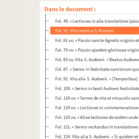
Fol. 36. « Vita sancti Romani, archiepiscopi
Dans le document :
Fol. 47. Lectiones in translatione S. Romani. 
Fol. 49. « Lectiones in alia translatione ipsi
Fol. 51. Vita metrica S. Romani
Fol. 61 vo. « Passio sancte Agnetis virginis et
Fol. 79 vo. « Passio ejusdem gloriosae virgin
Fol. 83 vo. Vita S. Audoeni. « Beatus Audoenu
Fol. 87. « Sermo in festivitate sanctorum qu
Fol. 91. Vita alia S. Audoeni. « [Temporibus] Lo
Fol. 109. « Sermo in beati Audoeni festivitate
Fol. 118 vo. « Sermo de vita et miraculis san
Fol. 119 vo. « Lectiones in commemoratione 
Fol. 120 vo. « Aliae lectiones de eodem unde 
Fol. 121. « Sermo recitandus in translatione 
Fol. 124. Vita alia S. Audoeni. « Si quidem e