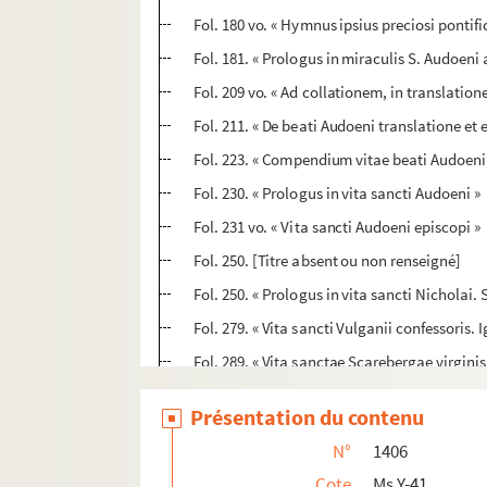
Fol. 180 vo. « Hymnus ipsius preciosi pontifi
Fol. 181. « Prologus in miraculis S. Audoeni
Fol. 209 vo. « Ad collationem, in translation
Fol. 211. « De beati Audoeni translatione et 
Fol. 223. « Compendium vitae beati Audoeni
Fol. 230. « Prologus in vita sancti Audoeni »
Fol. 231 vo. « Vita sancti Audoeni episcopi »
Fol. 250. [Titre absent ou non renseigné]
Fol. 250. « Prologus in vita sancti Nicholai. 
Fol. 279. « Vita sancti Vulganii confessoris.
Fol. 289. « Vita sanctae Scarebergae virginis.
Fol. 292. « Translatio sanctissimi Nicholai 
Présentation du contenu
Fol. 305. Vita metrica S. Nicolai. « Prologus 
N°
1406
Fol. 331 vo. « Translatio sancti Vulgani confe
Cote
Ms Y-41