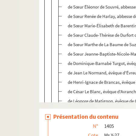
de Sœur Éléonor de Souvré, abbess
de Sœur Renée de Harlay, abbesse d
de Sœur Marie-Élisabeth de Barenti
de Sœur Claude-Thérèse de Durfort 
de Sœur Marthe de La Baume de Suz
de Sœur Jeanne-Baptiste-Nicole-Ma
de Dominique-Barnabé Turgot, évêq
de Jean Le Normand, évêque d'Évre
de Henri-Ignace de Brancas, évêque 
de César Le Blanc, évêque d'Avranc
de Léonore de Matignon, évêque de
de Jacques-Charles-Alexandre Lalle
Présentation du contenu
de Paul d'Albert de Luynes
N°
1405
de Pierre-Jules-César de Rochechou
Cote
Ms Y-27