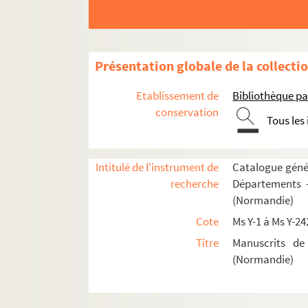
de Jean de Lesselie, évêque de Cout
de Georges Pericart, évêque d'Avran
de François de Rouxel de Medavy, év
Présentation globale de la collecti
de François Pericard, évêque d'Évre
Etablissement de
Bibliothèque pa
de Jacques Camus, évêque de Séez
conservation
Tous les
de Jacques Dangenes, évêque de Ba
de Guillaume Aleaume, évêque de Li
de Philippe Cospeau, évêque de Lisi
Intitulé de l'instrument de
Catalogue génér
recherche
Départements —
de Léonore de Matignon, évêque de
(Normandie)
de Charles Vialar, évêque d'Avranch
Cote
Ms Y-1 à Ms Y-24
de Édouard Molé, évêque de Bayeux
Titre
Manuscrits de
de Gilles Boutault, évêque d'Évreux
(Normandie)
de François de Rouxel de Medavy, é
de François (de) Servien(t), évêque