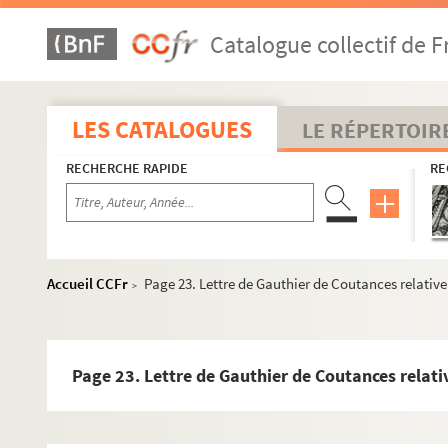
Page 4. Note relative à l'expulsion du chœur de la c
Catalogue collectif de F
Page 5. Formule du serment de l'official de Rouen
Page 5. Note relative à la distribution de vin à laquell
Page 5. Serment de Jean VII, évêque d'Avranches
LES CATALOGUES
LE RÉPERTOIR
Page 5. Serment de Jacques Le Tessier, chanoine, pro
RECHERCHE RAPIDE
RE
Page 5. Serment de Guillaume Pericart, évêque d'Evr
Page 6. Serment de Richard IV, évêque d'Avranches (12
Page 6. Note relative à la mise « in vase argenteo dea
Page 6. Note relative aux droits de juridiction du cha
Accueil CCFr
Page 23. Lettre de Gauthier de Coutances relative 
>
Page 7. « De juramento custodis fabrice »
Page 7. « Nota inhibicionem pro incarcerato facienda
Page 8. « Nota de libero arbitrio eundi ad fontem beat
Page 23. Lettre de Gauthier de Coutances relativ
Page 8. « Nota adhuc de libertate fontis beate Marie »
Page 9. Serment de Philippe [Le Boulanger], évêque d