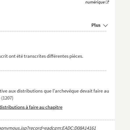
Plus
it ont été transcrites différentes pièces.
ive aux distributions que l'archevêque devait faire au
 (1207)
 distributions à faire au chapitre
ct_anonymous.jsp?record=eadcgm:EADC:D08A14161