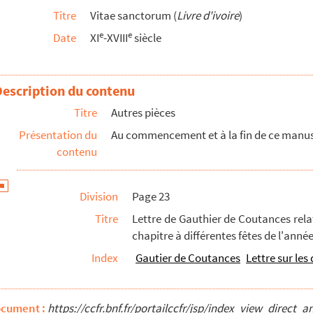
Titre
Vitae sanctorum (
Livre d'ivoire
)
sie de procurationibus ab archiepiscopo capitulo exhibendi...
e
e
Date
XI
-XVIII
siècle
 Rothomagensis
o
rchevêque de Rouen (Jaffé, n
8774)
ses de Brachi et de Magneville
Description du contenu
aurille
Titre
Autres pièces
marantias »
Présentation du
Au commencement et à la fin de ce manuscr
 d'York, lui accordant le pallium et confirmant les pr...
contenu
age et la précédente, antérieurement à la rédaction de...
'amende les conversations dans l'église et réglant les d...
Division
Page 23
a Rothomagi tempore Gaufridi archiepiscopi »
Titre
Lettre de Gauthier de Coutances relat
chapitre à différentes fêtes de l'année
e
e
ux droits et coutumes du chapitre de Rouen (XIII
-XV
siècle...
Index
Gautier de Coutances
Lettre sur les
e Ressons
s de différents évêques suffragants de l'archevêque de Rouen, d'a...
ée par M. Fossard, de Rouen
ocument :
https://ccfr.bnf.fr/portailccfr/jsp/index_view_dire