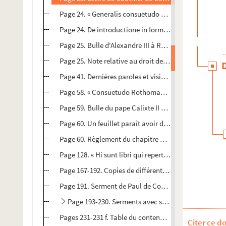
Page 24. « Generalis consuetudo Rothomagensis eccle
Page 24. De introductione in formas chori ecclesiae
Page 25. Bulle d'Alexandre III à Rotrou de Warwick, a
Page 25. Note relative au droit de patronage des égli
Page 41. Dernières paroles et vision de l'archevêque M
Page 58. « Consuetudo Rothomagensis ecclesie circa 
Page 59. Bulle du pape Calixte II à Turstin, archevêque
Page 60. Un feuillet paraît avoir disparu entre cette p
Page 60. Règlement du chapitre défendant sous peine d
Page 128. « Hi sunt libri qui reperti sunt in aecclesi
Page 167-192. Copies de différentes pièces relatives a
Page 191. Serment de Paul de Courdemanche, abbé d
Page 193-230. Serments avec signatures autographe
Pages 231-231 f. Table du contenu du manuscrit dress
Citer ce d