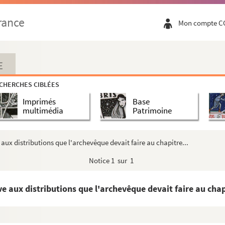
athédrale de Rouen de quatre chanoines
rance
Mon compte C
e était tenu l'archevêque après avoir distribué les ...
E
cureur de Jean Hennuyer, évêque de Lisieux
CHERCHES CIBLÉES
eux
Imprimés
Base
53, jeudi avant la Purification)
multimédia
Patrimoine
urato ad similitudinem episcopi sumptuose fabricato » ...
pitre de Rouen
aux distributions que l'archevêque devait faire au chapitre...
Notice
1 sur 1
m per capitulum super privilegio S. Romani et de laudabi...
e Marie per fossata sine contradictione facienda »
e aux distributions que l'archevêque devait faire au chapi
e Séez