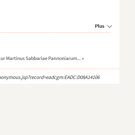
Plus
itur Martinus Sabbariae Pannoniarum... »
ct_anonymous.jsp?record=eadcgm:EADC:D08A14106