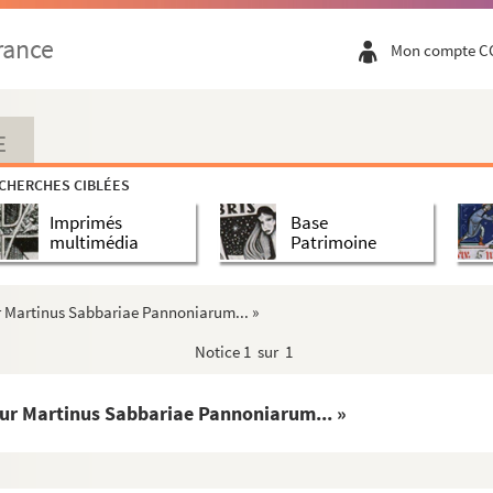
rance
Mon compte C
ii »
 et Nazarii »
E
ti Johannis Baptiste. Sollennitates nobis diversoru...
CHERCHES CIBLÉES
apostolorum Petri et Pauli. Cum omnes beati apostoli......
Imprimés
Base
multimédia
Patrimoine
ini archiepiscopi. Opere precium est, fratres... ...
 igitur filios beata Felicitas... »
tur Martinus Sabbariae Pannoniarum... »
diu gens Langobardorum... »
Notice
1 sur 1
enedicti abbatis. Festiva beatissimi Benedicti... ...
ur vir Domini... »
gitur Martinus Sabbariae Pannoniarum... »
Stephani prothomartyris, Nichodemi, Gamalielis et Ab...
 peracta sunt omnia... »