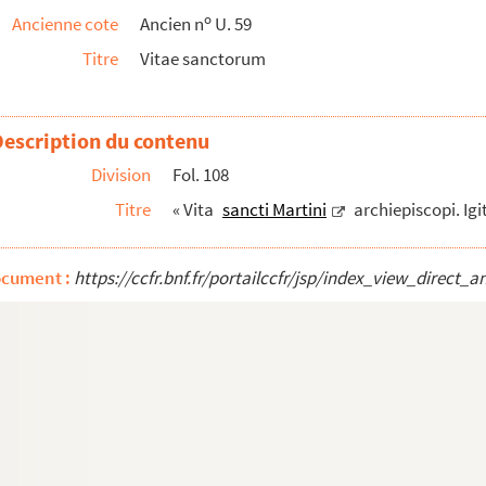
o
Ancienne cote
Ancien n
U. 59
tini... »
Titre
Vitae sanctorum
o clarissima absconditum... »
qui et Columba dicitur... »
nae ecclesiae praefuit... »
Description du contenu
ancti Andreae... »
Division
Fol. 108
olaus ex illustri prosapia... »
Titre
« Vita
sancti Martini
archiepiscopi. Ig
ministratione... »
ersam Siciliae provinciam... »
ocument :
https://ccfr.bnf.fr/portailccfr/jsp/index_view_dire
nes de sanctis
rius... »
, filie Jerusalem... »
us, quondam rex Francorum... (lectio VIII)... Quoniam...