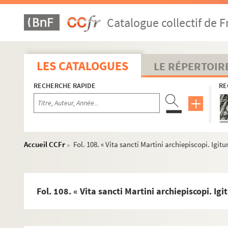
Fol. 30 vo. « De inventione sancte Crucis »
Catalogue collectif de F
Fol. 31 vo. « In natale sanctorum Nerei, Achillei et Pancrat
Fol. 32 vo. « In natale sanctorum Basilidis, Cyrini, Naboris
Fol. 35. « In natale sanctorum Gervasii et Protasii »
LES CATALOGUES
LE RÉPERTOIR
Fol. 37. « Sermo sancti Maximi episcopi in nativitate sanc
RECHERCHE RAPIDE
RE
Fol. 40 vo. Ejusdem « sermo in festivitate beatissimorum 
Fol. 43. « In natale sanctorum Processi et Martiniani »
Fol. 44. « Sermo Severi episcopi de translatione sancti Mart
Fol. 46. « In natale sanctorum martyrum VII fratrum. Septem
Accueil CCFr
Fol. 108. « Vita sancti Martini archiepiscopi. Igi
>
Fol. 47. « Translatio sanctissimi Benedicti abbatis. Cum 
Fol. 49. « Sermo sancti Odonis in translatione beatissimi B
Fol. 51. « Vita sancti Wandregisili abbatis. Praeclarus igit
Fol. 108. « Vita sancti Martini archiepiscopi. I
Fol. 56. « Epistola de revelatione inventionis sanctorum 
Fol. 58. « Passio sancti Laurentii archidiaconi. Postquam