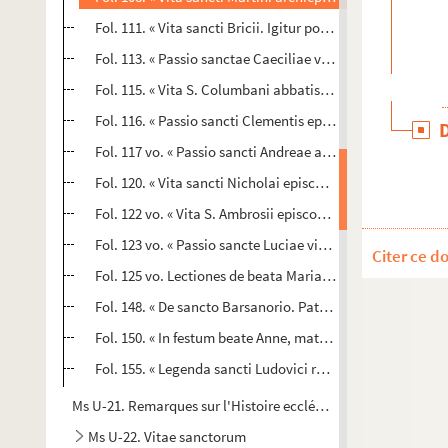
Fol. 111. « Vita sancti Bricii. Igitur post excessum beati Mar
Fol. 113. « Passio sanctae Caeciliae virginis. Cecilia virg
Fol. 115. « Vita S. Columbani abbatis. Columbanus igitur, 
Fol. 116. « Passio sancti Clementis episcopi. Tercius Roma
Fol. 117 vo. « Passio sancti Andreae apostoli. Passionem s
Fol. 120. « Vita sancti Nicholai episcopi. Beatus igitur Nich
Fol. 122 vo. « Vita S. Ambrosii episcopi. Igitur posito in ad
Fol. 123 vo. « Passio sancte Luciae virginis. Cum per univ
Citer ce d
Fol. 125 vo. Lectiones de beata Maria et lectiones commu
Fol. 148. « De sancto Barsanorio. Pater venerabilis Barsano
Fol. 150. « In festum beate Anne, matris... Marie. Postulatis
Fol. 155. « Legenda sancti Ludovici regis. Beatus Ludovic
Ms U-21. Remarques sur l'Histoire ecclésiastique
Ms U-22. Vitae sanctorum