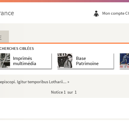
rance
Mon compte C
E
CHERCHES CIBLÉES
Imprimés
Base
multimédia
Patrimoine
piscopi. Igitur temporibus Lotharii... »
Notice
1 sur 1