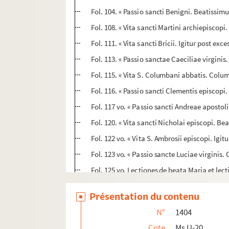
Fol. 104. « Passio sancti Benigni. Beatissimu
Fol. 108. « Vita sancti Martini archiepiscop
Fol. 111. « Vita sancti Bricii. Igitur post exc
Fol. 113. « Passio sanctae Caeciliae virginis
Fol. 115. « Vita S. Columbani abbatis. Colum
Fol. 116. « Passio sancti Clementis episcopi
Fol. 117 vo. « Passio sancti Andreae apostol
Fol. 120. « Vita sancti Nicholai episcopi. Bea
Fol. 122 vo. « Vita S. Ambrosii episcopi. Igit
Fol. 123 vo. « Passio sancte Luciae virginis
Fol. 125 vo. Lectiones de beata Maria et le
Fol. 148. « De sancto Barsanorio. Pater vener
Présentation du contenu
Fol. 150. « In festum beate Anne, matris... Mar
N°
1404
Fol. 155. « Legenda sancti Ludovici regis. B
Cote
Ms U-20