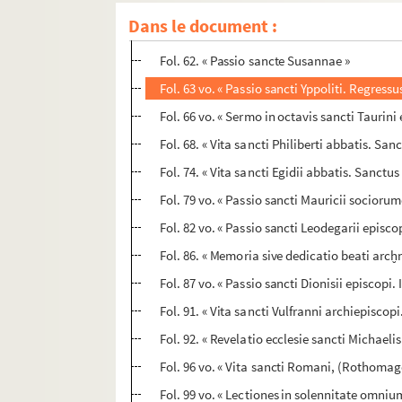
Fol. 56. « Epistola de revelatione inventio
Dans le document :
Fol. 58. « Passio sancti Laurentii archidiac
Fol. 62. « Passio sancte Susannae »
Fol. 63 vo. « Passio sancti Yppoliti. Regressu
Fol. 66 vo. « Sermo in octavis sancti Taurini
Fol. 68. « Vita sancti Philiberti abbatis. Sanc
Fol. 74. « Vita sancti Egidii abbatis. Sanctus
Fol. 79 vo. « Passio sancti Mauricii socior
Fol. 82 vo. « Passio sancti Leodegarii episc
Fol. 86. « Memoria sive dedicatio beati arc
Fol. 87 vo. « Passio sancti Dionisii episcopi. 
Fol. 91. « Vita sancti Vulfranni archiepiscop
Fol. 92. « Revelatio ecclesie sancti Michaeli
Fol. 96 vo. « Vita sancti Romani, (Rothomage
Fol. 99 vo. « Lectiones in solennitate omniu