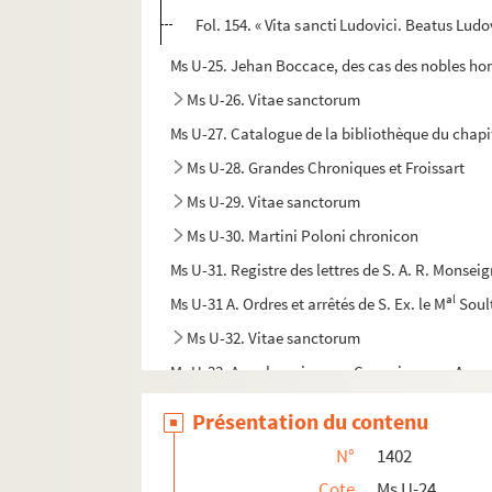
Fol. 154. « Vita sancti Ludovici. Beatus Lu
Ms U-25. Jehan Boccace, des cas des nobles ho
Ms U-26. Vitae sanctorum
Ms U-27. Catalogue de la bibliothèque du chapi
Ms U-28. Grandes Chroniques et Froissart
Ms U-29. Vitae sanctorum
Ms U-30. Martini Poloni chronicon
Ms U-31. Registre des lettres de S. A. R. Monseig
al
Ms U-31 A. Ordres et arrêtés de S. Ex. le M
Soul
Ms U-32. Vitae sanctorum
Ms U-33. Annales minorum Capucinorum. Annus Do
Ms U-34. Annales minorum Capucinorum, auctore
Présentation du contenu
Ms U-35. Vitae sanctorum
N°
1402
Ms U-36. Vitae sanctorum
Cote
Ms U-24