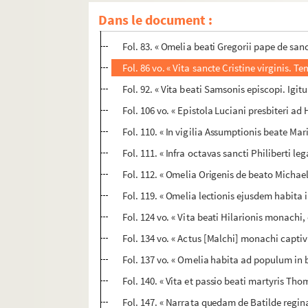
Fol. 74 vo. Alius. « Quia propicia divinitate...
Dans le document :
Fol. 79. « Sermo beati Maximi episcopi in ded
Fol. 83. « Omelia beati Gregorii pape de sa
Fol. 86 vo. « Vita sancte Cristine virginis. 
Fol. 92. « Vita beati Samsonis episcopi. Igi
Fol. 106 vo. « Epistola Luciani presbiteri 
Fol. 110. « In vigilia Assumptionis beate Ma
Fol. 111. « Infra octavas sancti Philiberti le
Fol. 112. « Omelia Origenis de beato Michae
Fol. 119. « Omelia lectionis ejusdem habita i
Fol. 124 vo. « Vita beati Hilarionis monachi
Fol. 134 vo. « Actus [Malchi] monachi captiv
Fol. 137 vo. « Omelia habita ad populum in bas
Fol. 140. « Vita et passio beati martyris Th
Fol. 147. « Narrata quedam de Batilde regi