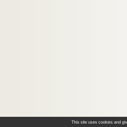
Ms U-122. Armorial espagnol, avec blasons p
Ms U-123. Anonymi collectio excerptorum e 
Ms U-124. Poggius de nobilitate, etc.
Ms U-125. Histoire de la chartreuse royalle de
Ms U-126. Traité de la Noblesse
Ms U-127. Jacobi de Voragine legendae sancto
Ms U-128. Jacobi de Voragine legendae sancto
Ms U-129. Fauvel. Récit de mon voyage d'Italie 
Ms U-130. Anonyme. Traité des Bibliothèques
Ms U-131. Vie de sainte Radegonde
Ms U-132. Voyage des Indes Orientales, fait en
Ms U-133. Vitae sanctorum
Ms U-134. Legendarium
Ms U-135. Vitae sanctorum
This site uses cookies and gi