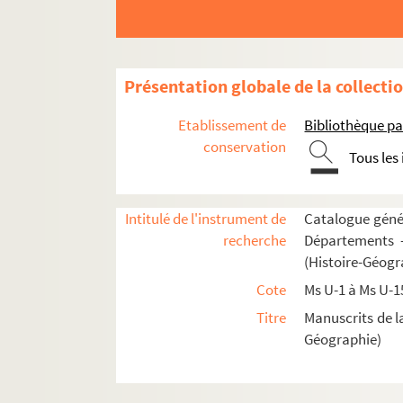
Ms U-24. Vitae sanctorum
Fol. 1. « Vigilia sancti Andree apostoli. Stab
Fol. 6 vo. « Miracula sancti Andree. Igitur p
Présentation globale de la collecti
Fol. 17. « Vita sancti Maximini abbatis. Gen
Etablissement de
Bibliothèque pa
Fol. 24 vo. « Epitaphium sancte Paule a san
conservation
Tous les
Fol. 37. « Vita beate Bathildis regine. Verba
Fol. 43. « In natali apostolorum Philippi et 
Fol. 47 vo. « Vigilia sancti Johannis Baptiste
Intitulé de l'instrument de
Catalogue génér
recherche
Départements —
Fol. 52 vo. « In die nativitatis sancti Johan
(Histoire-Géogr
Fol. 54 vo. « Vigilia apostolorum Petri et Pa
Cote
Ms U-1 à Ms U-1
Fol. 56. « Omelia venerabilis Bede presbiteri 
Titre
Manuscrits de l
Fol. 59. « Passio sancti Petri apostoli a Li
Géographie)
Fol. 69. « Sermo... venerabilis Bede presbit
Fol. 70 vo. Alius. « Audivimus ex lectione eva