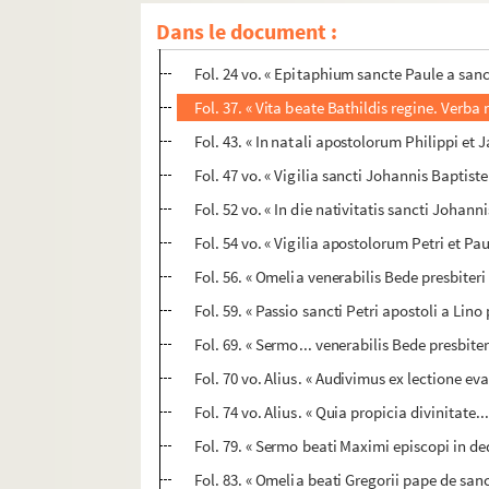
Fol. 6 vo. « Miracula sancti Andree. Igitur p
Dans le document :
Fol. 17. « Vita sancti Maximini abbatis. Gen
Fol. 24 vo. « Epitaphium sancte Paule a san
Fol. 37. « Vita beate Bathildis regine. Verba
Fol. 43. « In natali apostolorum Philippi et 
Fol. 47 vo. « Vigilia sancti Johannis Baptiste
Fol. 52 vo. « In die nativitatis sancti Johan
Fol. 54 vo. « Vigilia apostolorum Petri et Pa
Fol. 56. « Omelia venerabilis Bede presbiteri 
Fol. 59. « Passio sancti Petri apostoli a Li
Fol. 69. « Sermo... venerabilis Bede presbit
Fol. 70 vo. Alius. « Audivimus ex lectione eva
Fol. 74 vo. Alius. « Quia propicia divinitate...
Fol. 79. « Sermo beati Maximi episcopi in ded
Fol. 83. « Omelia beati Gregorii pape de sa