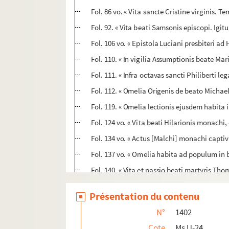
Fol. 86 vo. « Vita sancte Cristine virginis. 
Fol. 92. « Vita beati Samsonis episcopi. Igi
Fol. 106 vo. « Epistola Luciani presbiteri 
Fol. 110. « In vigilia Assumptionis beate Ma
Fol. 111. « Infra octavas sancti Philiberti le
Fol. 112. « Omelia Origenis de beato Michae
Fol. 119. « Omelia lectionis ejusdem habita i
Fol. 124 vo. « Vita beati Hilarionis monachi
Fol. 134 vo. « Actus [Malchi] monachi captiv
Fol. 137 vo. « Omelia habita ad populum in bas
Fol. 140. « Vita et passio beati martyris Th
Fol. 147. « Narrata quedam de Batilde regi
Présentation du contenu
Fol. 154. « Vita sancti Ludovici. Beatus Lu
N°
1402
Ms U-25. Jehan Boccace, des cas des nobles ho
Cote
Ms U-24