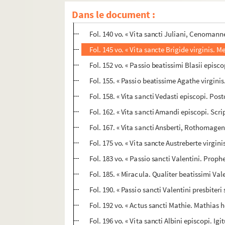
Fol. 134 vo. « Passio sanctissimi Vincentii le
Dans le document :
Fol. 138. « Sermo beati Augustini de sancto V
Fol. 140 vo. « Vita sancti Juliani, Cenoman
Fol. 145 vo. « Vita sancte Brigide virginis. Me 
Fol. 152 vo. « Passio beatissimi Blasii episco
Fol. 155. « Passio beatissime Agathe virginis.
Fol. 158. « Vita sancti Vedasti episcopi. Po
Fol. 162. « Vita sancti Amandi episcopi. Scr
Fol. 167. « Vita sancti Ansberti, Rothomagen
Fol. 175 vo. « Vita sancte Austreberte virg
Fol. 183 vo. « Passio sancti Valentini. Pro
Fol. 185. « Miracula. Qualiter beatissimi Va
Fol. 190. « Passio sancti Valentini presbite
Fol. 192 vo. « Actus sancti Mathie. Mathias he
Fol. 196 vo. « Vita sancti Albini episcopi. Igi