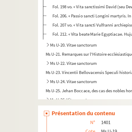
Fol. 198 vo. « Vita sanctissimi David (seu D
Fol. 206. « Passio sancti Longini martyris. I
Fol. 207 vo. « Vita sancti Vulfranni archiepi
Fol. 212. « Vita beate Marie Egyptiacae. Huj
Ms U-20. Vitae sanctorum
Ms U-21. Remarques sur l'Histoire ecclésiastiqu
Ms U-22. Vitae sanctorum
Ms U-23. Vincentii Bellovacensis Speculi historial
Ms U-24. Vitae sanctorum
Ms U-25. Jehan Boccace, des cas des nobles ho
Ms U-26. Vitae sanctorum
Ms U-27. Catalogue de la bibliothèque du chapi
Présentation du contenu
Ms U-28. Grandes Chroniques et Froissart
N°
1401
Ms U-29. Vitae sanctorum
Cote
Ms U-19