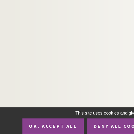
a
Ms U-115. Opuscula de S
Maria et S. Benedi
Ms U-116. La vie, les vertus et la mort du venéra
Ms U-117. Mémoire instructif pour les sieurs rec
Ms U-118. Lectionarium
Ms U-119. Vitae sanctorum
Ms U-120. Recueil sur Port-Royal
Ms U-121. Histoire du règne de Henri II
Ms U-121 a. Notices de manuscrits de la Bibliot
Ms U-122. Armorial espagnol, avec blasons p
Ms U-123. Anonymi collectio excerptorum e 
Ms U-124. Poggius de nobilitate, etc.
Ms U-125. Histoire de la chartreuse royalle de
This site uses cookies and gi
Ms U-126. Traité de la Noblesse
OK, ACCEPT ALL
DENY ALL CO
Ms U-127. Jacobi de Voragine legendae sancto