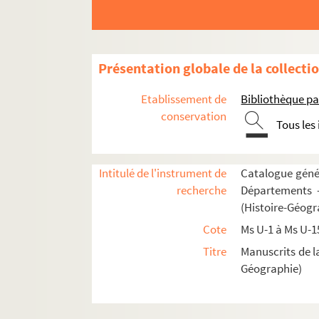
Fol. 43. « Passio sanctorum Luciani socior
Fol. 45 vo. « Passio sanctorum Juliani et Bas
Fol. 58 vo. « Vita sancti Pauli primi heremite
Présentation globale de la collecti
Fol. 61 vo. « Vita sancti Hylarii, Pictavensi
Etablissement de
Bibliothèque pa
Fol. 64 vo. « Epistola sancti Hylarii ad filiam
conservation
Tous les
Fol. 65 vo. « Passio sancti Felicis episcopi. 
Fol. 67. « Vita sancti Mauri abbatis. Postqu
Fol. 79 vo. « Passio sancti Marcelli pape. M
Intitulé de l'instrument de
Catalogue génér
recherche
Départements —
Fol. 79 vo. « Vita sancti Sulpicii, Bituricens
(Histoire-Géogr
Fol. 87 vo. « Miracula... Instaurat nostra moli
Cote
Ms U-1 à Ms U-1
Fol. 92 vo. « Vita sancti Antonii abbatis. Pr
Titre
Manuscrits de l
Fol. 112 vo. « Vita sancti Launomari confess
Géographie)
Fol. 117. « Passio sancti Sebastiani. In diebu
Fol. 131. « Passio sancte Agnetis virginis. S