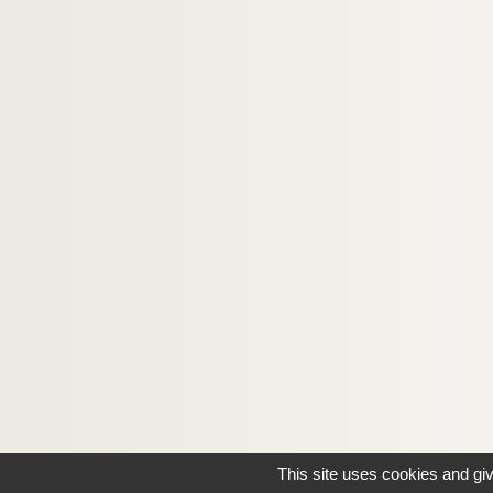
Ms U-95. Relations des ambassadeurs vénitien
Ms U-97. Albert de Bonstetten. Descriptio su
Ms U-98. Vitae sanctorum
Ms U-99. Copie tirée sur les originaux qui sont e
Ms U-100. Voyage en Terre Sainte, etc.
Ms U-101. Receüil de lettres d'Estats généraux
Ms U-102. Vitae sanctorum
Ms U-103. SS. Ephraemi, Basilii, Caesarii et 
Ms U-104. Chronica varia
Ms U-105. Journal de monsieur d'Ormesson pend
Ms U-106. État général de la monarchie d'Espag
Ms U-107. Vitae sanctorum, etc.
Ms U-108. Vitae sanctorum
Ms U-109. Vitae sanctorum, etc.
This site uses cookies and gi