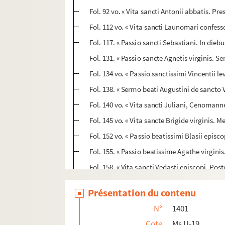
Fol. 92 vo. « Vita sancti Antonii abbatis. Pr
Fol. 112 vo. « Vita sancti Launomari confess
Fol. 117. « Passio sancti Sebastiani. In diebu
Fol. 131. « Passio sancte Agnetis virginis. S
Fol. 134 vo. « Passio sanctissimi Vincentii le
Fol. 138. « Sermo beati Augustini de sancto V
Fol. 140 vo. « Vita sancti Juliani, Cenoman
Fol. 145 vo. « Vita sancte Brigide virginis. Me 
Fol. 152 vo. « Passio beatissimi Blasii episco
Fol. 155. « Passio beatissime Agathe virginis.
Fol. 158. « Vita sancti Vedasti episcopi. Po
Fol. 162. « Vita sancti Amandi episcopi. Scr
Présentation du contenu
Fol. 167. « Vita sancti Ansberti, Rothomagen
N°
1401
Fol. 175 vo. « Vita sancte Austreberte virg
Cote
Ms U-19