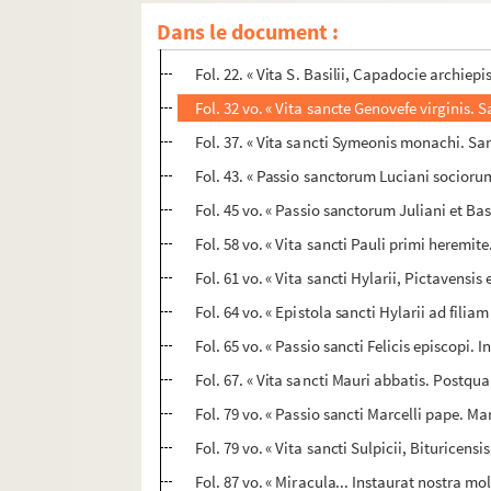
Fol. 21. « Passio sancte Columbe virginis. In 
Dans le document :
Fol. 21 vo. « Prologus Amphylochii, episcopi 
Fol. 22. « Vita S. Basilii, Capadocie archiepis
Fol. 32 vo. « Vita sancte Genovefe virginis.
Fol. 37. « Vita sancti Symeonis monachi. Sa
Fol. 43. « Passio sanctorum Luciani socior
Fol. 45 vo. « Passio sanctorum Juliani et Bas
Fol. 58 vo. « Vita sancti Pauli primi heremite
Fol. 61 vo. « Vita sancti Hylarii, Pictavensi
Fol. 64 vo. « Epistola sancti Hylarii ad filiam
Fol. 65 vo. « Passio sancti Felicis episcopi. 
Fol. 67. « Vita sancti Mauri abbatis. Postqu
Fol. 79 vo. « Passio sancti Marcelli pape. M
Fol. 79 vo. « Vita sancti Sulpicii, Bituricens
Fol. 87 vo. « Miracula... Instaurat nostra moli