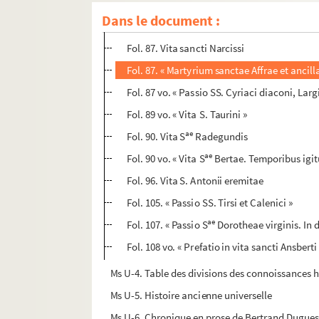
Fol. 82 vo. « Passio sancti Eusebii, episcopi
Dans le document :
Fol. 86. « Item eodem die incipit vita sancti
Fol. 87. Vita sancti Narcissi
Fol. 87. « Martyrium sanctae Affrae et ancil
Fol. 87 vo. « Passio SS. Cyriaci diaconi, La
Fol. 89 vo. « Vita S. Taurini »
ae
Fol. 90. Vita S
Radegundis
ae
Fol. 90 vo. « Vita S
Bertae. Temporibus igitu
Fol. 96. Vita S. Antonii eremitae
Fol. 105. « Passio SS. Tirsi et Calenici »
ae
Fol. 107. « Passio S
Dorotheae virginis. In d
Fol. 108 vo. « Prefatio in vita sancti Ansber
Ms U-4. Table des divisions des connoissances 
Ms U-5. Histoire ancienne universelle
Ms U-6. Chronique en prose de Bertrand Dugues