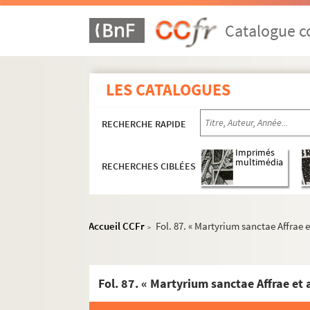
Fol. 37 vo. « Epistola Odonis, abbatis mona
Fol. 38-39. « Item epistola Fausti monachi, e
Catalogue co
ae
Fol. 42. « Passio S
Columbae virginis. In die
Fol. 42 vo. « Vita S. Fursei. Fuit vir venerabili
LES CATALOGUES
Fol. 45. « Passio S. Sebastiani et comitum...
ae
Fol. 50 vo. « Passio S
Agnetis virginis »
RECHERCHE RAPIDE
Fol. 51. Passio S. Vincentii levitae
Fol. 52 vo. « Epistola Aymonis monachi ad 
Imprimés
multimédia
RECHERCHES CIBLÉES
Fol. 54. Vita S. Vedasti episcopi
Fol. 55 vo. « Eodem die incipit prologus in 
Fol. 56 vo. « Passio S. Ignatii episcopi. Cu
Accueil CCFr
Fol. 87. « Martyrium sanctae Affrae 
>
ae
Fol. 58. Vita S
Julianae
ae
Fol. 59. Vita S
Mariae Aegyptiacae
Fol. 59. « Vita S. Ambrosii archiepiscopi. Hort
Fol. 87. « Martyrium sanctae Affrae et
Fol. 62. Passio sancti Jude