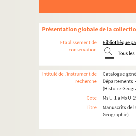
Fol. 63. « Inventio sanctae Crucis. Anno duc
Fol. 64. Vita SS. Pachomii et Macharii
Fol. 65. Passio S. Donatiani
Présentation globale de la collecti
Fol. 66. Passio SS. Petri et Pauli
Etablissement de
Bibliothèque pa
Fol. 67. « Vita S. Marcialis episcopi. Predi
conservation
Tous les
Fol. 71. « Passio sancti Christofori martiris »
Fol. 71. « Passio sancti Cucufatis. Gloriosos
Fol. 73. Vita sancti Samsonis archiepiscopi
Intitulé de l'instrument de
Catalogue génér
recherche
Départements —
Fol. 74 vo. « Passio sancti Pantaleonis. Re
(Histoire-Géogr
Fol. 78. Passio S. Laurentii
Cote
Ms U-1 à Ms U-1
Fol. 78 vo. « Passio S. Yppoliti martiris et s
Titre
Manuscrits de l
Fol. 79 vo. « Prologus in vita sancti German
Géographie)
Fol. 81. « Passio SS. Machabeorum »
Fol. 81 vo. « Passio sanctarum virginum Pistis