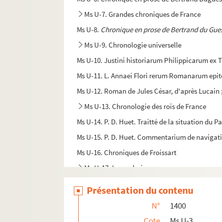
Ms U-7. Grandes chroniques de France
Ms U-8.
Chronique en prose de Bertrand du Gue
Ms U-9. Chronologie universelle
Ms U-10. Justini historiarum Philippicarum ex 
Ms U-11. L. Annaei Flori rerum Romanarum epito
Ms U-12. Roman de Jules César, d'après Lucain ;
Ms U-13. Chronologie des rois de France
Ms U-14. P. D. Huet. Traitté de la situation du P
Ms U-15. P. D. Huet. Commentarium de navigat
Ms U-16. Chroniques de Froissart
Ms U-17. Legendarium
Ms U-18. Flavii Josephi Antiquitatum Judaicarum
Présentation du contenu
Ms U-18 bis. Chronologie universelle
N°
1400
Ms U-19. Vitae sanctorum
Cote
Ms U-3