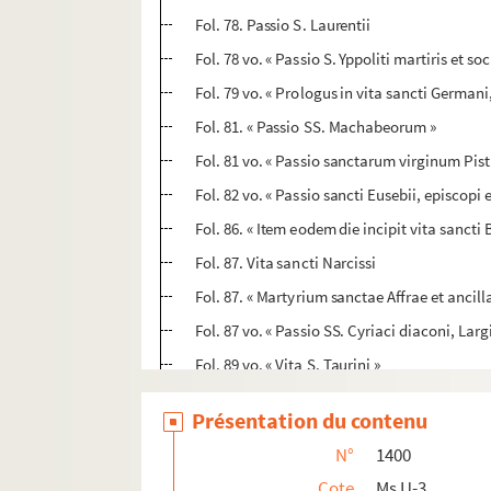
Fol. 78. Passio S. Laurentii
Fol. 78 vo. « Passio S. Yppoliti martiris et s
Fol. 79 vo. « Prologus in vita sancti German
Fol. 81. « Passio SS. Machabeorum »
Fol. 81 vo. « Passio sanctarum virginum Pistis
Fol. 82 vo. « Passio sancti Eusebii, episcopi
Fol. 86. « Item eodem die incipit vita sancti
Fol. 87. Vita sancti Narcissi
Fol. 87. « Martyrium sanctae Affrae et ancil
Fol. 87 vo. « Passio SS. Cyriaci diaconi, La
Fol. 89 vo. « Vita S. Taurini »
ae
Fol. 90. Vita S
Radegundis
Présentation du contenu
ae
Fol. 90 vo. « Vita S
Bertae. Temporibus igitu
N°
1400
Fol. 96. Vita S. Antonii eremitae
Cote
Ms U-3