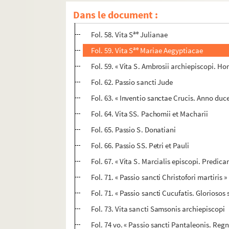
Fol. 55 vo. « Eodem die incipit prologus in 
Dans le document :
Fol. 56 vo. « Passio S. Ignatii episcopi. Cu
ae
Fol. 58. Vita S
Julianae
ae
Fol. 59. Vita S
Mariae Aegyptiacae
Fol. 59. « Vita S. Ambrosii archiepiscopi. Hort
Fol. 62. Passio sancti Jude
Fol. 63. « Inventio sanctae Crucis. Anno duc
Fol. 64. Vita SS. Pachomii et Macharii
Fol. 65. Passio S. Donatiani
Fol. 66. Passio SS. Petri et Pauli
Fol. 67. « Vita S. Marcialis episcopi. Predi
Fol. 71. « Passio sancti Christofori martiris »
Fol. 71. « Passio sancti Cucufatis. Gloriosos
Fol. 73. Vita sancti Samsonis archiepiscopi
Fol. 74 vo. « Passio sancti Pantaleonis. Re