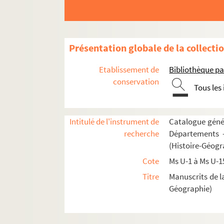
Fol. 17. Passio sancti Theogenis martyris
Fol. 17 vo. « Ipso die incipit libellus de vi
Fol. 21 vo. « Prologus Jotsaldi monachi ad
Présentation globale de la collecti
Fol. 21bis. Vita S. Odilonis abbatis (Cluniac
Etablissement de
Bibliothèque pa
Fol. 24 vo. « Visio cujusdam Gregorii mona
conservation
Tous les
Fol. 25. Deux pièces de vers
Fol. 25. « Vita S. Gregorii, episcopi Lingonice
Fol. 25 vo. « Vita S. Symeonis, servi Dei, qu
Intitulé de l'instrument de
Catalogue génér
recherche
Départements —
Fol. 27. Vita S. Melanii episcopi
(Histoire-Géogr
Fol. 28 vo. « Passio SS. Juliani et Basilisse. B
Cote
Ms U-1 à Ms U-1
Fol. 30. Vita S. Hilarii episcopi
Titre
Manuscrits de l
Fol. 31. « Libellus Fortunati episcopi de mira
Géographie)
Fol. 37. Passio S. Felicis episcopi
Fol. 37 vo. « Epistola Odonis, abbatis mona