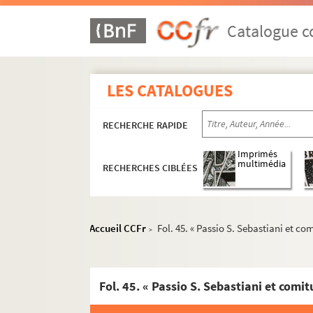
Catalogue co
LES CATALOGUES
RECHERCHE RAPIDE
Imprimés
multimédia
RECHERCHES CIBLÉES
Ms U-1. Confessions de foi des Églises orientale
Accueil CCFr
Fol. 45. « Passio S. Sebastiani et co
>
Ms U-2. Vitae sanctorum
Ms U-3. Vitae sanctorum
Fol. 1. Vita S. Silvestri papae
Fol. 45. « Passio S. Sebastiani et comi
Fol. 5 vo. « Prologus in vita beati Basilii, Ca