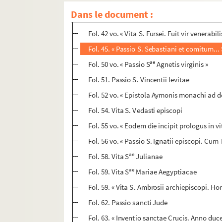
Fol. 38-39. « Item epistola Fausti monachi, e
Dans le document :
ae
Fol. 42. « Passio S
Columbae virginis. In die
Fol. 42 vo. « Vita S. Fursei. Fuit vir venerabili
Fol. 45. « Passio S. Sebastiani et comitum...
ae
Fol. 50 vo. « Passio S
Agnetis virginis »
Fol. 51. Passio S. Vincentii levitae
Fol. 52 vo. « Epistola Aymonis monachi ad 
Fol. 54. Vita S. Vedasti episcopi
Fol. 55 vo. « Eodem die incipit prologus in 
Fol. 56 vo. « Passio S. Ignatii episcopi. Cu
ae
Fol. 58. Vita S
Julianae
ae
Fol. 59. Vita S
Mariae Aegyptiacae
Fol. 59. « Vita S. Ambrosii archiepiscopi. Hort
Fol. 62. Passio sancti Jude
Fol. 63. « Inventio sanctae Crucis. Anno duc