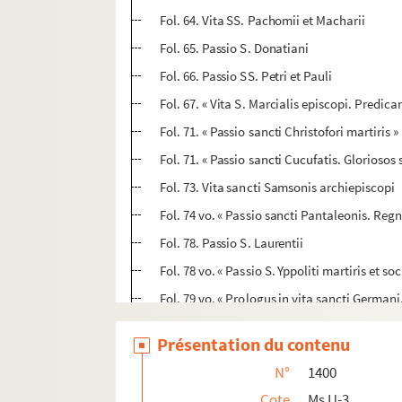
Fol. 64. Vita SS. Pachomii et Macharii
Fol. 65. Passio S. Donatiani
Fol. 66. Passio SS. Petri et Pauli
Fol. 67. « Vita S. Marcialis episcopi. Predi
Fol. 71. « Passio sancti Christofori martiris »
Fol. 71. « Passio sancti Cucufatis. Gloriosos
Fol. 73. Vita sancti Samsonis archiepiscopi
Fol. 74 vo. « Passio sancti Pantaleonis. Re
Fol. 78. Passio S. Laurentii
Fol. 78 vo. « Passio S. Yppoliti martiris et s
Fol. 79 vo. « Prologus in vita sancti German
Fol. 81. « Passio SS. Machabeorum »
Présentation du contenu
Fol. 81 vo. « Passio sanctarum virginum Pistis
N°
1400
Fol. 82 vo. « Passio sancti Eusebii, episcopi
Cote
Ms U-3