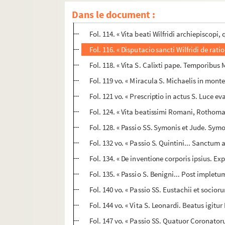
Fol. 110 vo. « Incipit revelatio que est ost
Dans le document :
Fol. 111. « Passio SS. Nichasii et sociorum. 
Fol. 114. « Vita beati Wilfridi archiepiscop
Fol. 116. « Disputacio sancti Wilfridi de ra
Fol. 118. « Vita S. Calixti pape. Temporibus M
Fol. 119 vo. « Miracula S. Michaelis in mon
Fol. 121 vo. « Prescriptio in actus S. Luce ev
Fol. 124. « Vita beatissimi Romani, Rothoma
Fol. 128. « Passio SS. Symonis et Jude. Sym
Fol. 132 vo. « Passio S. Quintini... Sanctum 
Fol. 134. « De inventione corporis ipsius. Expl
Fol. 135. « Passio S. Benigni... Post impletu
Fol. 140 vo. « Passio SS. Eustachii et socio
Fol. 144 vo. « Vita S. Leonardi. Beatus igitur
Fol. 147 vo. « Passio SS. Quatuor Coronato