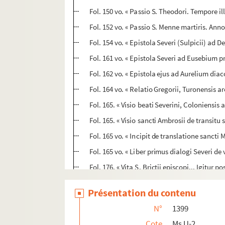
Fol. 150 vo. « Passio S. Theodori. Tempore i
Fol. 152 vo. « Passio S. Menne martiris. Anno
Fol. 154 vo. « Epistola Severi (Sulpicii) ad D
Fol. 161 vo. « Epistola Severi ad Eusebium 
Fol. 162 vo. « Epistola ejus ad Aurelium di
Fol. 164 vo. « Relatio Gregorii, Turonensis a
Fol. 165. « Visio beati Severini, Coloniensis
Fol. 165. « Visio sancti Ambrosii de transit
Fol. 165 vo. « Incipit de translatione sancti 
Fol. 165 vo. « Liber primus dialogi Severi de
Fol. 176. « Vita S. Brictii episcopi... Igitur p
Fol. 177. « Vita S. Eadmundi regis. Asciti al
Présentation du contenu
Fol. 181. « Vita S. Columbani abbatis. Rutil
N°
1399
Fol. 194. « Vita S. Saturnini episcopi. San
Cote
Ms U-2