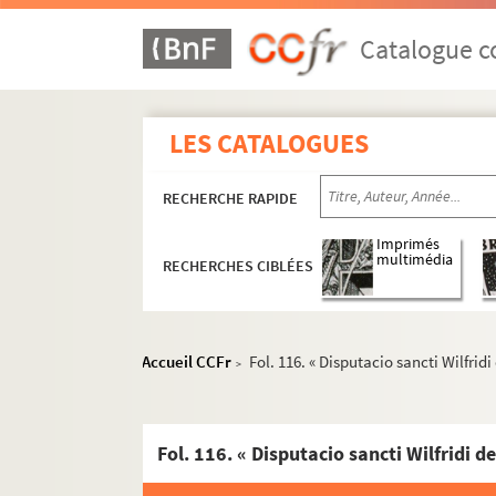
Fol. 3. « Vita S. Gregorii pape... Gregorius 
Fol. 8 vo. « Prefatio sancti Jeronimi presbite
Catalogue co
Fol. 11. « Passio SS. Adriani et sociorum. Fa
Fol. 16 vo. « Passio SS. Dorothei et Gorgo
LES CATALOGUES
Fol. 18. Vita S. Maurilii, auctore Gregorio T
Fol. 24 vo. « Relatio qualiter crux ab Eracli
RECHERCHE RAPIDE
Fol. 26. « Vita S. Cornelii pape. In diebus ill
Fol. 29 vo. « Vita S. Cypriani episcopi. Tusco
Imprimés
multimédia
RECHERCHES CIBLÉES
Fol. 30. « Publica penitentia Theophili. Fact
Fol. 33 vo. « Prologus in vitam beati Aychadr
ae
Fol. 46. « Passio S
Eufemie... Quinto persec
Accueil CCFr
Fol. 116. « Disputacio sancti Wilfri
>
Fol. 49. « Passio SS. Lucie et Geminiani. Im
Fol. 52 vo. « Vita S. Lamberti episcopi (Lugdu
Fol. 56 vo. « Vita S. Mathei evangeliste. Quo
ae
Fol. 59 vo. « Passio S
Tecle virginis. Tempor