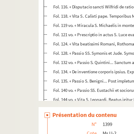
Fol. 116. « Disputacio sancti Wilfridi de ra
Fol. 118. « Vita S. Calixti pape. Temporibus M
Fol. 119 vo. « Miracula S. Michaelis in mon
Fol. 121 vo. « Prescriptio in actus S. Luce ev
Fol. 124. « Vita beatissimi Romani, Rothoma
Fol. 128. « Passio SS. Symonis et Jude. Sym
Fol. 132 vo. « Passio S. Quintini... Sanctum 
Fol. 134. « De inventione corporis ipsius. Expl
Fol. 135. « Passio S. Benigni... Post impletu
Fol. 140 vo. « Passio SS. Eustachii et socio
Fol. 144 vo. « Vita S. Leonardi. Beatus igitur
Fol. 147 vo. « Passio SS. Quatuor Coronato
Présentation du contenu
Fol. 150 vo. « Passio S. Theodori. Tempore i
N°
1399
Fol. 152 vo. « Passio S. Menne martiris. Anno
Cote
Ms U-2