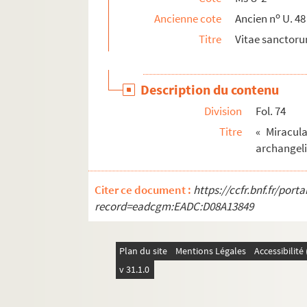
Fol. 154 vo. « Epistola Severi (Sulpicii) ad D
o
Ancienne cote
Ancien n
U. 48
Fol. 161 vo. « Epistola Severi ad Eusebium 
Titre
Vitae sanctor
Fol. 162 vo. « Epistola ejus ad Aurelium di
Fol. 164 vo. « Relatio Gregorii, Turonensis a
Description du contenu
Fol. 165. « Visio beati Severini, Coloniensis
Division
Fol. 74
Fol. 165. « Visio sancti Ambrosii de transit
Titre
« Miracul
Fol. 165 vo. « Incipit de translatione sancti 
archangeli.
Fol. 165 vo. « Liber primus dialogi Severi de
Fol. 176. « Vita S. Brictii episcopi... Igitur p
Citer ce document :
https://ccfr.bnf.fr/por
Fol. 177. « Vita S. Eadmundi regis. Asciti al
record=eadcgm:EADC:D08A13849
Fol. 181. « Vita S. Columbani abbatis. Rutil
Fol. 194. « Vita S. Saturnini episcopi. San
Plan du site
Mentions Légales
Accessibilit
Fol. 195. « Passio S. Andree apostoli. Passi
v 31.1.0
Fol. 197. « Passio SS. Crisanti et Darie. Hys
Fol. 202. « Vita S. Nicholai episcopi. Sicut o