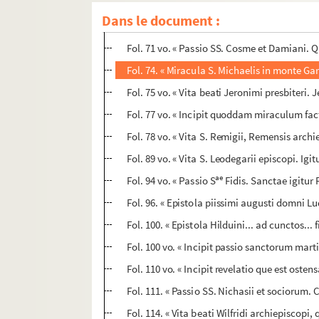
Fol. 66 vo. « Vita S. Firmini episcopi. Tempori
Dans le document :
Fol. 69 vo. « De inventione corporis ejusde
Fol. 71 vo. « Passio SS. Cosme et Damiani. 
Fol. 74. « Miracula S. Michaelis in monte G
Fol. 75 vo. « Vita beati Jeronimi presbiteri. 
Fol. 77 vo. « Incipit quoddam miraculum fa
Fol. 78 vo. « Vita S. Remigii, Remensis arch
Fol. 89 vo. « Vita S. Leodegarii episcopi. Igi
ae
Fol. 94 vo. « Passio S
Fidis. Sanctae igitur 
Fol. 96. « Epistola piissimi augusti domni 
Fol. 100. « Epistola Hilduini... ad cunctos... 
Fol. 100 vo. « Incipit passio sanctorum marti
Fol. 110 vo. « Incipit revelatio que est ost
Fol. 111. « Passio SS. Nichasii et sociorum. 
Fol. 114. « Vita beati Wilfridi archiepiscop