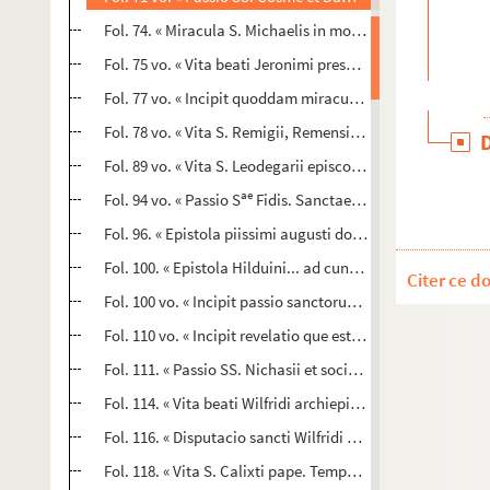
Fol. 74. « Miracula S. Michaelis in monte Gargano. Memor
Fol. 75 vo. « Vita beati Jeronimi presbiteri. Jeronimus pres
Fol. 77 vo. « Incipit quoddam miraculum factum in monas
Fol. 78 vo. « Vita S. Remigii, Remensis archiepiscopi. Pos
Fol. 89 vo. « Vita S. Leodegarii episcopi. Igitur beatus Leo
ae
Fol. 94 vo. « Passio S
Fidis. Sanctae igitur Fidis Agenensi
Fol. 96. « Epistola piissimi augusti domni Ludovici ad H
Fol. 100. « Epistola Hilduini... ad cunctos... fideles... Cum 
Citer ce d
Fol. 100 vo. « Incipit passio sanctorum martirum Dionisii,
Fol. 110 vo. « Incipit revelatio que est ostensa sancto St
Fol. 111. « Passio SS. Nichasii et sociorum. Cum a fidelibu
Fol. 114. « Vita beati Wilfridi archiepiscopi, quam compos
Fol. 116. « Disputacio sancti Wilfridi de ratione Pasche c
Fol. 118. « Vita S. Calixti pape. Temporibus Macrini et Alex