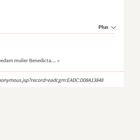
Plus
uedam mulier Benedicta.... »
ct_anonymous.jsp?record=eadcgm:EADC:D08A13848