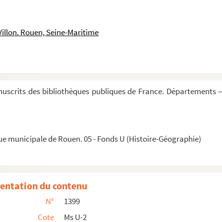
de Perside Jerosolimam reportata est. De illo tempore ...
us... »
Villon. Rouen, Seine-Maritime
ulibus... »
ore illo, priusquam incursio... »
s Gemeticensis cenobii... (Vita.) Inter nobilissimas ...
. »
uscrits des bibliothèques publiques de France. Départements —
tiano et Maximiano... »
gani figmenta... (Vita.) Gloriosus vir Lambertus... ...
est... »
ue municipale de Rouen. 05 - Fonds U (Histoire-Géographie)
ente Paulo... »
ficationi... Eo tempore quo rex christianissimus Child...
cletiani quondam... »
entation du contenu
ibus fides... »
N°
1399
ctorum corpora in hujus Ambianis civitatis... »
Cote
Ms U-2
 Benedicta.... »