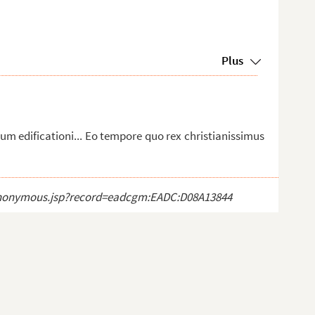
Plus
m edificationi... Eo tempore quo rex christianissimus
ct_anonymous.jsp?record=eadcgm:EADC:D08A13844