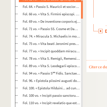
Fol. 64. « Passio S. Mauricii et sociorum. Temporibus Dio
Fol. 66 vo. « Vita S. Firmini episcopi. Temporibus priscis qu
Fol. 69 vo. « De inventione corporis ejusdem. Quoniam san
Fol. 71 vo. « Passio SS. Cosme et Damiani. Quedam mulier
Fol. 74. « Miracula S. Michaelis in monte Gargano. Memor
Fol. 75 vo. « Vita beati Jeronimi presbiteri. Jeronimus pres
Fol. 77 vo. « Incipit quoddam miraculum factum in monas
Fol. 78 vo. « Vita S. Remigii, Remensis archiepiscopi. Pos
Fol. 89 vo. « Vita S. Leodegarii episcopi. Igitur beatus Leo
Citer ce d
ae
Fol. 94 vo. « Passio S
Fidis. Sanctae igitur Fidis Agenensi
Fol. 96. « Epistola piissimi augusti domni Ludovici ad H
Fol. 100. « Epistola Hilduini... ad cunctos... fideles... Cum 
Fol. 100 vo. « Incipit passio sanctorum martirum Dionisii,
Fol. 110 vo. « Incipit revelatio que est ostensa sancto St