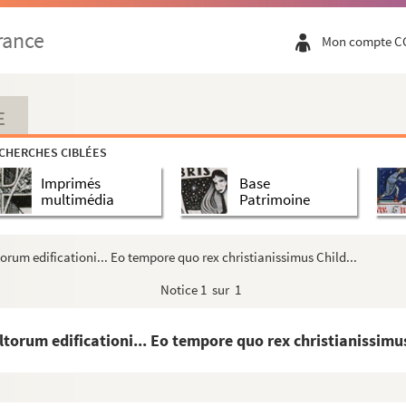
rance
Mon compte C
E
CHERCHES CIBLÉES
Imprimés
Base
multimédia
Patrimoine
orum edificationi... Eo tempore quo rex christianissimus Child...
 Constantinople, par le marquis de Nointel, en...
Notice
1 sur 1
... Explicit vita sancti Egidii abbatis »
ltorum edificationi... Eo tempore quo rex christianissimus
olorum... »
a... »