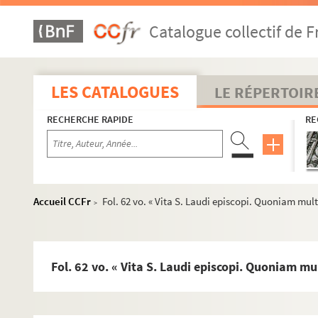
Catalogue collectif de F
LES CATALOGUES
LE RÉPERTOIR
RECHERCHE RAPIDE
RE
Accueil CCFr
Fol. 62 vo. « Vita S. Laudi episcopi. Quoniam mult
>
Ms U-1. Confessions de foi des Églises orientales, envoyées de
Ms U-2. Vitae sanctorum
Fol. 1. « ...fabricavit ecclesias unam in honore sancti Petri
Fol. 62 vo. « Vita S. Laudi episcopi. Quoniam mu
Fol. 1 vo. « Passio sancti Prisci martyris. In diebus illis yd
Fol. 3. « Vita S. Gregorii pape... Gregorius hac urbe Roman