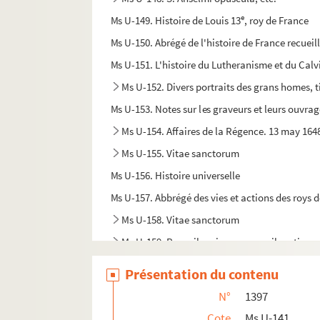
e
Ms U-149. Histoire de Louis 13
, roy de France
Ms U-150. Abrégé de l'histoire de France recueill
Ms U-151. L'histoire du Lutheranisme et du Calv
Ms U-152. Divers portraits des grans homes, t
Ms U-153. Notes sur les graveurs et leurs ouvra
Ms U-154. Affaires de la Régence. 13 may 164
Ms U-155. Vitae sanctorum
Ms U-156. Histoire universelle
Ms U-157. Abbrégé des vies et actions des roys 
Ms U-158. Vitae sanctorum
Ms U-159. Recueil curieux, ou reveil matin rem
Présentation du contenu
N°
1397
Cote
Ms U-141