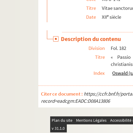
Titre
Vitae sanctoru
e
Date
XII
siècle
Description du contenu
Division
Fol. 182
Titre
« Passio
christianis
Index
Oswald (s
Citer ce document :
https://ccfr.bnf.fr/por
record=eadcgm:EADC:D08A13806
Plan du site
Mentions Légales
Accessibilit
v 31.1.0