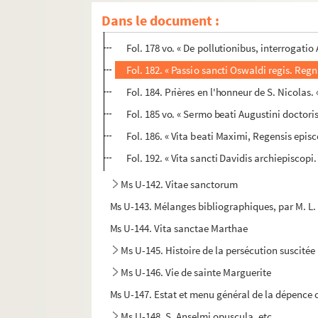
Fol. 9. « Liber pastoralis Gregorii papae a
Dans le document :
Fol. 170 vo. « Vita sancti Alexidis, eximii c
Fol. 178 vo. « De pollutionibus, interrogatio 
Fol. 182. « Passio sancti Oswaldi regis. Reg
Fol. 184. Prières en l'honneur de S. Nicolas.
Fol. 185 vo. « Sermo beati Augustini doctori
Fol. 186. « Vita beati Maximi, Regensis episco
Fol. 192. « Vita sancti Davidis archiepiscop
Ms U-142. Vitae sanctorum
Ms U-143. Mélanges bibliographiques, par M. L.
Ms U-144. Vita sanctae Marthae
Ms U-145. Histoire de la persécution suscitée
Ms U-146. Vie de sainte Marguerite
Ms U-147. Estat et menu général de la dépence 
Ms U-148. S. Anselmi opuscula, etc.