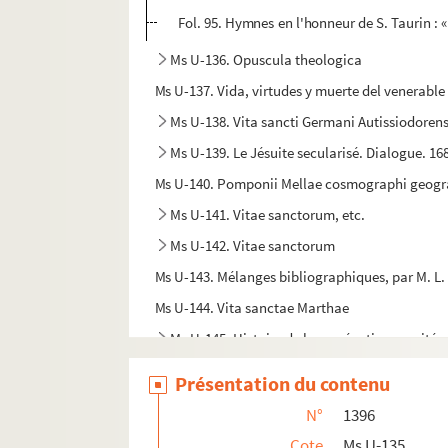
Fol. 95. Hymnes en l'honneur de S. Taurin : 
Ms U-136. Opuscula theologica
Ms U-137. Vida, virtudes y muerte del venerable 
Ms U-138. Vita sancti Germani Autissiodorens
Ms U-139. Le Jésuite secularisé. Dialogue. 16
Ms U-140. Pomponii Mellae cosmographi geog
Ms U-141. Vitae sanctorum, etc.
Ms U-142. Vitae sanctorum
Ms U-143. Mélanges bibliographiques, par M. L.
Ms U-144. Vita sanctae Marthae
Ms U-145. Histoire de la persécution suscitée
Ms U-146. Vie de sainte Marguerite
Présentation du contenu
Ms U-147. Estat et menu général de la dépence 
N°
1396
Ms U-148. S. Anselmi opuscula, etc.
Cote
Ms U-135