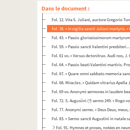
Dans le document :
Fol. 2. Anonymi commentarius in epistolam
Fol. 12. Vita S. Juliani, auctore Gregorio 
Fol. 38. « In vigilia sancti Juliani martyris.
Fol. 43. « Passio gloriosissimorum martyrum
Fol. 59. « Passio sancti Valentini presbiteri.
Fol. 61 vo. « Versus de tonitruo. Audi nos, J. 
Fol. 64. « Passio beati Valentini martiris. 
Fol. 67. « Quare omni sabbato memoria sanc
Fol. 68. Miracles. « Quidam vitrarius Apella
Fol. 69 vo. Anonymi sermones in laudem beat
Fol. 72. S. Augusiini (?) sermo 249. « Rogo v
Fol. 77. Anonymi sermo. « Deus Deus, meus, 
Fol. 83. « Sermo sancti Augustini in natale sa
Fol. 91. Hymnes et proses, notées en neum