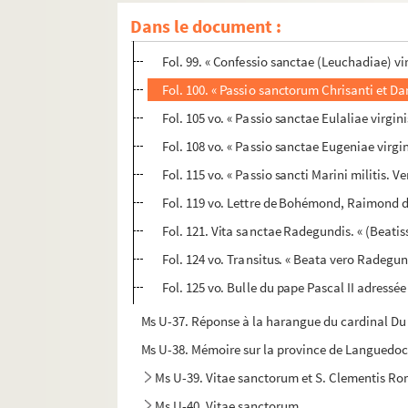
Fol. 83. « Sermo sancti Augustini de Epyphan
Dans le document :
Fol. 95 vo. « Epistola sancti Augustini ad Vo
Fol. 99. « Confessio sanctae (Leuchadiae) vir
Fol. 100. « Passio sanctorum Chrisanti et Dar
Fol. 105 vo. « Passio sanctae Eulaliae virgini
Fol. 108 vo. « Passio sanctae Eugeniae virgin
Fol. 115 vo. « Passio sancti Marini militis. V
Fol. 119 vo. Lettre de Bohémond, Raimond de 
Fol. 121. Vita sanctae Radegundis. « (Beati
Fol. 124 vo. Transitus. « Beata vero Radegundis
Fol. 125 vo. Bulle du pape Pascal II adress
Ms U-37. Réponse à la harangue du cardinal Du 
Ms U-38. Mémoire sur la province de Languedoc, 
Ms U-39. Vitae sanctorum et S. Clementis Ro
Ms U-40. Vitae sanctorum