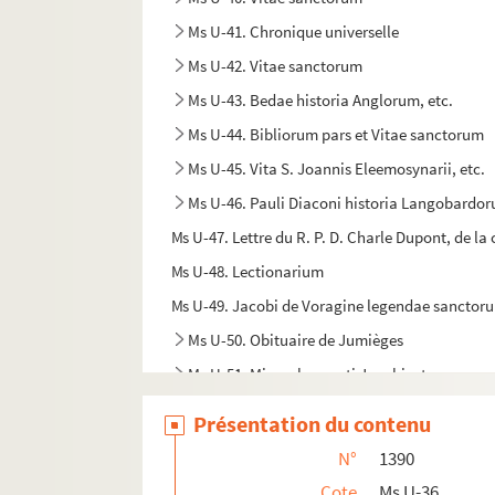
Ms U-41. Chronique universelle
Ms U-42. Vitae sanctorum
Ms U-43. Bedae historia Anglorum, etc.
Ms U-44. Bibliorum pars et Vitae sanctorum
Ms U-45. Vita S. Joannis Eleemosynarii, etc.
Ms U-46. Pauli Diaconi historia Langobardo
Ms U-47. Lettre du R. P. D. Charle Dupont, de l
Ms U-48. Lectionarium
Ms U-49. Jacobi de Voragine legendae sanctor
Ms U-50. Obituaire de Jumièges
Ms U-51. Miracula sancti Jacobi, etc.
Ms U-52. Guidonis de Columna et Daretis hist
Présentation du contenu
Ms U-53. Les quatre premiers livres de Herodian
N°
1390
Ms U-54. Armorial de Venise
Cote
Ms U-36