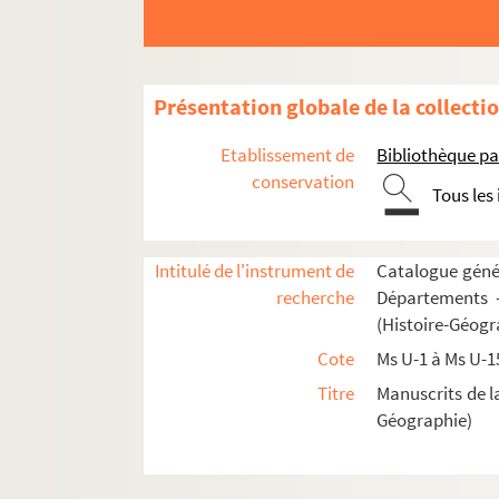
Fol. 37. « Passio beati Antonini martiris. Q
Fol. 40. « Vita sancti Ursi confessoris. Legi
Fol. 41 vo. « Vita sancti Eusebii, Vercellensi
Présentation globale de la collecti
Fol. 49 vo. « Transitus domni Paulini episcopi
Etablissement de
Bibliothèque pa
Fol. 52. S. Hieronymi « libellus de nativita
conservation
Tous les
Fol. 55. « Sermo in nativitatem sanctae Mari
Fol. 56. « Sermo in purificatione beatae virgin
Fol. 58 vo. « Sermo in assumptione sanctae Ma
Intitulé de l'instrument de
Catalogue génér
recherche
Départements —
Fol. 60. « Passio sanctae et gloriosae ima
(Histoire-Géogr
Fol. 63. « Sermo de nativitate Domini Rogo vos
Cote
Ms U-1 à Ms U-1
Fol. 65 vo. « Tractatus sancti Ambrosii de ead
Titre
Manuscrits de l
Fol. 68. « Tractatus de eadem lectione. Legimu
Géographie)
Fol. 70 vo. « Sermones sancti Augustini de n
Fol. 78 vo. « Sermones in natale sancti Step