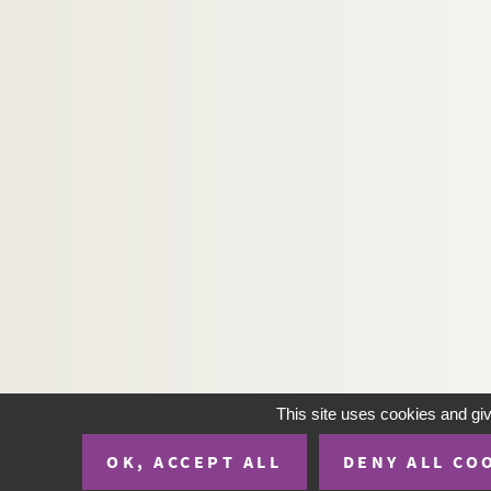
Ms U-99. Copie tirée sur les originaux qui sont e
Ms U-100. Voyage en Terre Sainte, etc.
Ms U-101. Receüil de lettres d'Estats généraux
Ms U-102. Vitae sanctorum
Ms U-103. SS. Ephraemi, Basilii, Caesarii et 
Ms U-104. Chronica varia
Ms U-105. Journal de monsieur d'Ormesson pend
Ms U-106. État général de la monarchie d'Espag
Ms U-107. Vitae sanctorum, etc.
Ms U-108. Vitae sanctorum
Ms U-109. Vitae sanctorum, etc.
Ms U-110. Historia ecclesiastica, 1694, authore 
This site uses cookies and gi
Ms U-111. Calendrier universel des hommes qui se
OK, ACCEPT ALL
DENY ALL CO
Ms U-112. Vitae SS. Fiacri et Antonii