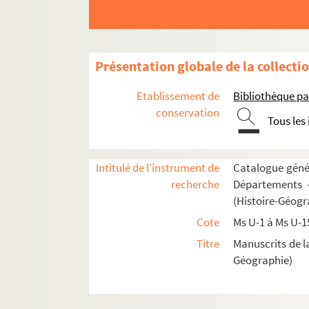
Ms U-33. Annales minorum Capucinorum. Annus Do
Ms U-34. Annales minorum Capucinorum, auctore
Ms U-35. Vitae sanctorum
Présentation globale de la collecti
Fol. 1. « Gesta beati Sulpicii, episcopi et con
Etablissement de
Bibliothèque pa
Fol. 3 vo. « Vita sancti Launomari. David p
conservation
Tous les
Fol. 8. « Vita sancti Beati. Cum igitur per ab
Fol. 9 vo. Passio sancti Sebastiani
Fol. 10. « Vita sancti Silvestri papae »
Intitulé de l'instrument de
Catalogue génér
recherche
Départements —
Fol. 13. « Vita sancti Nicholai. Beatus Nychol
(Histoire-Géogr
Fol. 20. « Item de miraculis... Quodam tempo
Cote
Ms U-1 à Ms U-1
Fol. 24. « Passio sanctorum martyrum Raven
Titre
Manuscrits de l
Fol. 24 vo. « Prologus miraculorum eorundem. 
Géographie)
Fol. 25. « Passio sancti Felicis martyris. Su
Fol. 26 vo. « Passio sancte Savinae. Illustris