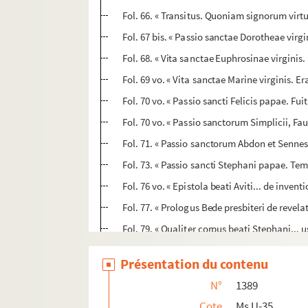
Fol. 66. « Transitus. Quoniam signorum virtu
Fol. 67 bis. « Passio sanctae Dorotheae virgi
Fol. 68. « Vita sanctae Euphrosinae virginis.
Fol. 69 vo. « Vita sanctae Marine virginis. E
Fol. 70 vo. « Passio sancti Felicis papae. Fui
Fol. 70 vo. « Passio sanctorum Simplicii, Fau
Fol. 71. « Passio sanctorum Abdon et Sennes
Fol. 73. « Passio sancti Stephani papae. Tem
Fol. 76 vo. « Epistola beati Aviti... de inven
Fol. 77. « Prologus Bede presbiteri de reve
Fol. 79. « Qualiter corpus beati Stephani...
Fol. 80 vo. « Miracula sancti Stephani pro th
Présentation du contenu
Fol. 86. « Passio sancti Pancracii. Temporibus
N°
1389
Fol. 87. « Passio sancti Ciriaci sociorumqu
Cote
Ms U-35