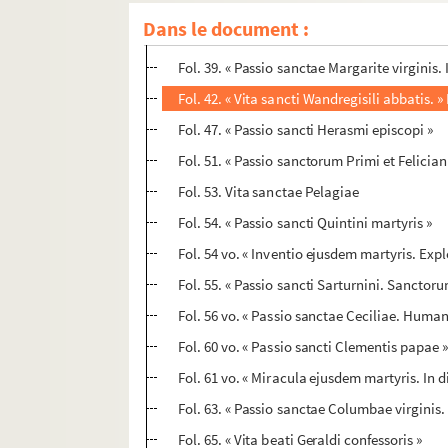
Fol. 27. « Passio sancti Donati episcopi »
Dans le document :
Fol. 32. « Passio sancti Leodegarii episcopi
Fol. 39. « Passio sanctae Margarite virginis. I
Fol. 42. « Vita sancti Wandregisili abbatis
Fol. 47. « Passio sancti Herasmi episcopi »
Fol. 51. « Passio sanctorum Primi et Felicia
Fol. 53. Vita sanctae Pelagiae
Fol. 54. « Passio sancti Quintini martyris »
Fol. 54 vo. « Inventio ejusdem martyris. Exple
Fol. 55. « Passio sancti Sarturnini. Sancto
Fol. 56 vo. « Passio sanctae Ceciliae. Human
Fol. 60 vo. « Passio sancti Clementis papae 
Fol. 61 vo. « Miracula ejusdem martyris. In di
Fol. 63. « Passio sanctae Columbae virginis. I
Fol. 65. « Vita beati Geraldi confessoris »