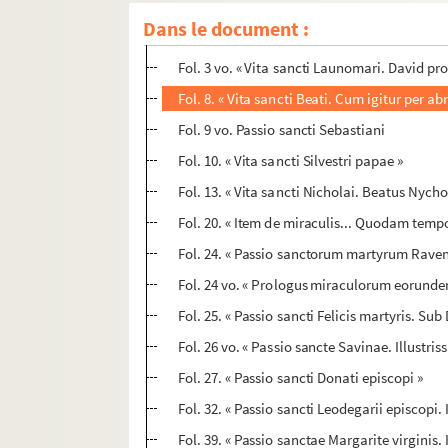
Dans le document :
Fol. 1. « Gesta beati Sulpicii, episcopi et con
Fol. 3 vo. « Vita sancti Launomari. David p
Fol. 8. « Vita sancti Beati. Cum igitur per ab
Fol. 9 vo. Passio sancti Sebastiani
Fol. 10. « Vita sancti Silvestri papae »
Fol. 13. « Vita sancti Nicholai. Beatus Nychol
Fol. 20. « Item de miraculis... Quodam tempo
Fol. 24. « Passio sanctorum martyrum Raven
Fol. 24 vo. « Prologus miraculorum eorundem. 
Fol. 25. « Passio sancti Felicis martyris. Su
Fol. 26 vo. « Passio sancte Savinae. Illustris
Fol. 27. « Passio sancti Donati episcopi »
Fol. 32. « Passio sancti Leodegarii episcopi
Fol. 39. « Passio sanctae Margarite virginis. I