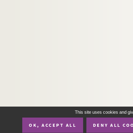
Ms U-86. Rectores Caelestinorum provinciae Ga
Ms U-87. Recueil des mémoires présentés par M
Ms U-88. Réflexions sur l'histoire de France, en
Ms U-89. Mémoires abrégés concernans l'histo
Ms U-90. Boulainvilliers, Lettres critiques sur 
Ms U-91. Adrien Pasquier. Recueil des vrais phi
Ms U-92. Opuscules divers de Jean Lepelletier d
Ms U-93. Jacques de Voragine. Légende doré
Ms U-94. Jean Chartier, Histoire de Charles VII
Ms U-95. Relations des ambassadeurs vénitien
Ms U-97. Albert de Bonstetten. Descriptio su
Ms U-98. Vitae sanctorum
This site uses cookies and gi
Ms U-99. Copie tirée sur les originaux qui sont e
OK, ACCEPT ALL
DENY ALL CO
Ms U-100. Voyage en Terre Sainte, etc.