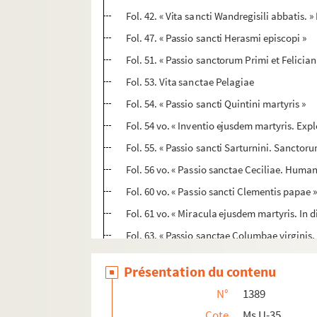
Fol. 42. « Vita sancti Wandregisili abbatis
Fol. 47. « Passio sancti Herasmi episcopi »
Fol. 51. « Passio sanctorum Primi et Felicia
Fol. 53. Vita sanctae Pelagiae
Fol. 54. « Passio sancti Quintini martyris »
Fol. 54 vo. « Inventio ejusdem martyris. Exple
Fol. 55. « Passio sancti Sarturnini. Sancto
Fol. 56 vo. « Passio sanctae Ceciliae. Human
Fol. 60 vo. « Passio sancti Clementis papae 
Fol. 61 vo. « Miracula ejusdem martyris. In di
Fol. 63. « Passio sanctae Columbae virginis. I
Fol. 65. « Vita beati Geraldi confessoris »
Présentation du contenu
Fol. 66. « Transitus. Quoniam signorum virtu
N°
1389
Fol. 67 bis. « Passio sanctae Dorotheae virgi
Cote
Ms U-35