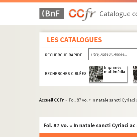
Fol. 13 vo. « Passio sancte Agnetis virginis.
Fol. 16. « Passio beati Vincentii levite... Prob
Catalogue co
Fol. 24 vo. « Passio sancte Agathe virginis. Q
Fol. 26 vo. « Vita sanctae Scolasticae virgini
LES CATALOGUES
Fol. 33 vo. « Vita sancti Benedicti abbatis. Fui
Fol. 37 vo. « Passio sancti Marci evangeliste
RECHERCHE RAPIDE
Fol. 39. « Assumptio beati Philippi apostoli
Fol. 41. « In inventione sancte crucis. In die
Imprimés
multimédia
RECHERCHES CIBLÉES
Fol. 43 vo. « Passio sanctorum martyrum Marc
Fol. 44 vo. « In natale beati Herasmi episco
Fol. 45 vo. « In natale beatorum confessor
Accueil CCFr
Fol. 87 vo. « In natale sancti Cyri
>
Fol. 46. « In natale sanctorum martyrum Pri
Fol. 47. « Passio sancti Barnabe apostoli. R
Fol. 48. « In natale sanctorum Marci et Marce
Fol. 48 vo. « Revelatio quam vidit beatus A