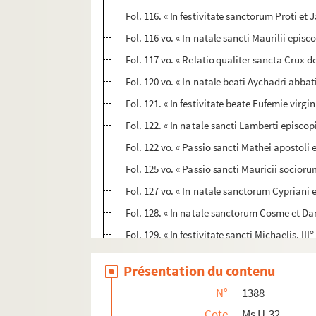
Fol. 116. « In festivitate sanctorum Proti e
Fol. 116 vo. « In natale sancti Maurilii epis
Fol. 117 vo. « Relatio qualiter sancta Crux 
Fol. 120 vo. « In natale beati Aychadri abbat
Fol. 121. « In festivitate beate Eufemie virgin
Fol. 122. « In natale sancti Lamberti episcop
Fol. 122 vo. « Passio sancti Mathei apostoli 
Fol. 125 vo. « Passio sancti Mauricii socio
Fol. 127 vo. « In natale sanctorum Cypriani e
Fol. 128. « In natale sanctorum Cosme et D
o
Fol. 129. « In festivitate sancti Michaelis, III
Fol. 131 vo. « Vita sancti Jeronimi. Jeronimu
Présentation du contenu
Fol. 133. « Passio beati Leodegarii episcopi
N°
1388
Fol. 133 vo. « Passio sancti Demetrii. Cum 
Cote
Ms U-32