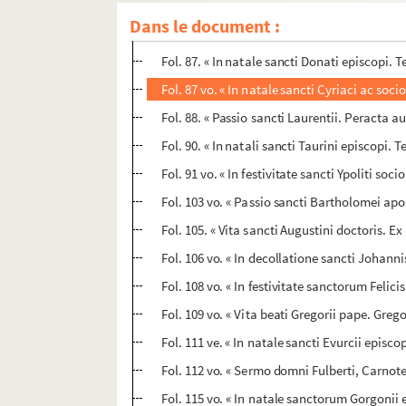
Fol. 84. « Revelatio sancti Stephani protoma
Dans le document :
Fol. 86. « In natale sancti Syxti episcopi so
Fol. 87. « In natale sancti Donati episcopi
Fol. 87 vo. « In natale sancti Cyriaci ac s
Fol. 88. « Passio sancti Laurentii. Peracta a
Fol. 90. « In natali sancti Taurini episcopi.
Fol. 91 vo. « In festivitate sancti Ypoliti so
Fol. 103 vo. « Passio sancti Bartholomei apos
Fol. 105. « Vita sancti Augustini doctoris. Ex
Fol. 106 vo. « In decollatione sancti Johann
Fol. 108 vo. « In festivitate sanctorum Felici
Fol. 109 vo. « Vita beati Gregorii pape. Gre
Fol. 111 ve. « In natale sancti Evurcii episco
Fol. 112 vo. « Sermo domni Fulberti, Carnote
Fol. 115 vo. « In natale sanctorum Gorgonii e