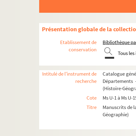
Fol. 43 vo. « Passio sanctorum martyrum Marc
Fol. 44 vo. « In natale beati Herasmi episco
Fol. 45 vo. « In natale beatorum confessor
Présentation globale de la collecti
Fol. 46. « In natale sanctorum martyrum Pri
Etablissement de
Bibliothèque pa
Fol. 47. « Passio sancti Barnabe apostoli. R
conservation
Tous les
Fol. 48. « In natale sanctorum Marci et Marce
Fol. 48 vo. « Revelatio quam vidit beatus A
Fol. 51. « In natale sancti Leutfredi abbatis. 
Intitulé de l'instrument de
Catalogue génér
recherche
Départements —
Fol. 55. « In natale sanctorum Johannis et P
(Histoire-Géogr
Fol. 61. « In natale sanctorum Processi et 
Cote
Ms U-1 à Ms U-1
Fol. 66. « In natale sanctorum septem fratru
Titre
Manuscrits de l
Fol. 66 vo. « In translatione sancti Benedi
Géographie)
Fol. 74 vo. « In natale sancte Margarite virgin
Fol. 75. « In natali sancte Praxedis virginis. 