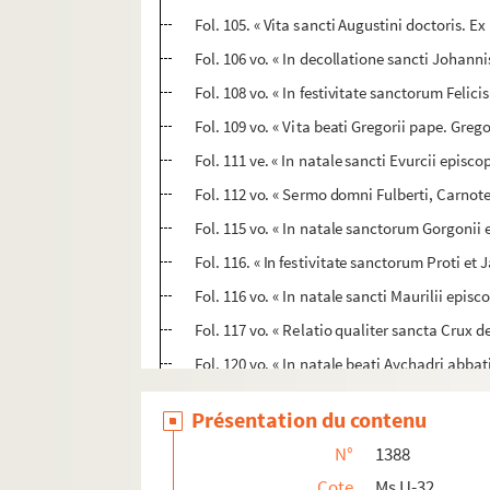
Fol. 105. « Vita sancti Augustini doctoris. Ex
Fol. 106 vo. « In decollatione sancti Johann
Fol. 108 vo. « In festivitate sanctorum Felici
Fol. 109 vo. « Vita beati Gregorii pape. Gre
Fol. 111 ve. « In natale sancti Evurcii episco
Fol. 112 vo. « Sermo domni Fulberti, Carnote
Fol. 115 vo. « In natale sanctorum Gorgonii e
Fol. 116. « In festivitate sanctorum Proti e
Fol. 116 vo. « In natale sancti Maurilii epis
Fol. 117 vo. « Relatio qualiter sancta Crux 
Fol. 120 vo. « In natale beati Aychadri abbat
Fol. 121. « In festivitate beate Eufemie virgin
Présentation du contenu
Fol. 122. « In natale sancti Lamberti episcop
N°
1388
Fol. 122 vo. « Passio sancti Mathei apostoli 
Cote
Ms U-32