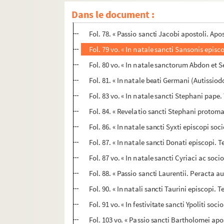
Fol. 75 vo. « In natali sancti Wandregisili ab
Dans le document :
Fol. 77. « In natale beati Apollinaris. In die
Fol. 78. « Passio sancti Jacobi apostoli. Apo
Fol. 79 vo. « In natale sancti Sansonis episc
Fol. 80 vo. « In natale sanctorum Abdon et 
Fol. 81. « In natale beati Germani (Autissiod
Fol. 83 vo. « In natale sancti Stephani pape
Fol. 84. « Revelatio sancti Stephani protoma
Fol. 86. « In natale sancti Syxti episcopi so
Fol. 87. « In natale sancti Donati episcopi
Fol. 87 vo. « In natale sancti Cyriaci ac s
Fol. 88. « Passio sancti Laurentii. Peracta a
Fol. 90. « In natali sancti Taurini episcopi.
Fol. 91 vo. « In festivitate sancti Ypoliti so
Fol. 103 vo. « Passio sancti Bartholomei apos