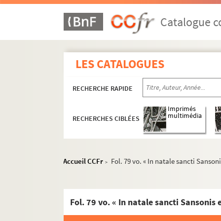
Ms U-32. Vitae sanctorum
Catalogue co
Fol. 1 vo. « Passio sancti Blasii episcopi. C
Fol. 5. Vita S. Silvestri
LES CATALOGUES
Fol. 6. « Vita sancti Mauri abbatis. Beatus 
Fol. 8 vo. « Vita sancti Launomari abbatis.
RECHERCHE RAPIDE
Fol. 11. « Passio sancti Sebastiani. Sebastian
Fol. 13 vo. « Passio sancte Agnetis virginis.
Imprimés
multimédia
RECHERCHES CIBLÉES
Fol. 16. « Passio beati Vincentii levite... Prob
Fol. 24 vo. « Passio sancte Agathe virginis. Q
Fol. 26 vo. « Vita sanctae Scolasticae virgini
Accueil CCFr
Fol. 79 vo. « In natale sancti Sanson
>
Fol. 33 vo. « Vita sancti Benedicti abbatis. Fui
Fol. 37 vo. « Passio sancti Marci evangeliste
Fol. 39. « Assumptio beati Philippi apostoli
Fol. 41. « In inventione sancte crucis. In die