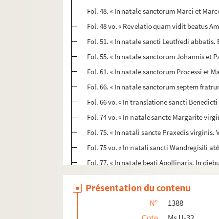
Fol. 48. « In natale sanctorum Marci et Marce
Fol. 48 vo. « Revelatio quam vidit beatus A
Fol. 51. « In natale sancti Leutfredi abbatis. 
Fol. 55. « In natale sanctorum Johannis et P
Fol. 61. « In natale sanctorum Processi et 
Fol. 66. « In natale sanctorum septem fratru
Fol. 66 vo. « In translatione sancti Benedi
Fol. 74 vo. « In natale sancte Margarite virgin
Fol. 75. « In natali sancte Praxedis virginis. 
Fol. 75 vo. « In natali sancti Wandregisili ab
Fol. 77. « In natale beati Apollinaris. In die
Fol. 78. « Passio sancti Jacobi apostoli. Apo
Présentation du contenu
Fol. 79 vo. « In natale sancti Sansonis episc
N°
1388
Fol. 80 vo. « In natale sanctorum Abdon et 
Cote
Ms U-32