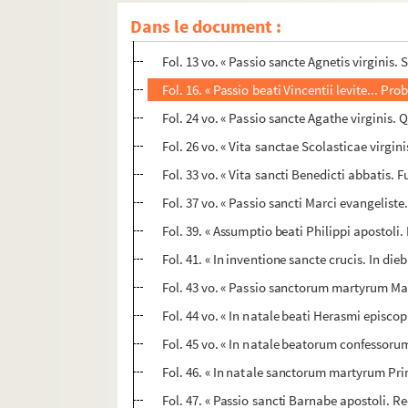
Fol. 8 vo. « Vita sancti Launomari abbatis.
Dans le document :
Fol. 11. « Passio sancti Sebastiani. Sebastian
Fol. 13 vo. « Passio sancte Agnetis virginis.
Fol. 16. « Passio beati Vincentii levite... Prob
Fol. 24 vo. « Passio sancte Agathe virginis. Q
Fol. 26 vo. « Vita sanctae Scolasticae virgini
Fol. 33 vo. « Vita sancti Benedicti abbatis. Fui
Fol. 37 vo. « Passio sancti Marci evangeliste
Fol. 39. « Assumptio beati Philippi apostoli
Fol. 41. « In inventione sancte crucis. In die
Fol. 43 vo. « Passio sanctorum martyrum Marc
Fol. 44 vo. « In natale beati Herasmi episco
Fol. 45 vo. « In natale beatorum confessor
Fol. 46. « In natale sanctorum martyrum Pri
Fol. 47. « Passio sancti Barnabe apostoli. R