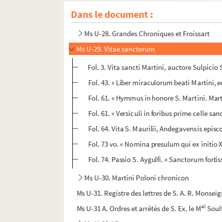
Ms U-26. Vitae sanctorum
Dans le document :
Ms U-27. Catalogue de la bibliothèque du chapi
Ms U-28. Grandes Chroniques et Froissart
Ms U-29. Vitae sanctorum
Fol. 3. Vita sancti Martini, auctore Sulpicio 
Fol. 43. « Liber miraculorum beati Martini, e
Fol. 61. « Hymmus in honore S. Martini. Marti
Fol. 61. « Versiculi in foribus prime celle san
Fol. 64. Vita S. Maurilii, Andegavensis epis
Fol. 73 vo. « Nomina presulum qui ex initio
Fol. 74. Passio S. Aygulfi. « Sanctorum fort
Ms U-30. Martini Poloni chronicon
Ms U-31. Registre des lettres de S. A. R. Monseig
al
Ms U-31 A. Ordres et arrêtés de S. Ex. le M
Soul