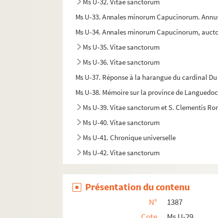
Ms U-32. Vitae sanctorum
Ms U-33. Annales minorum Capucinorum. Annus Do
Ms U-34. Annales minorum Capucinorum, auctore
Ms U-35. Vitae sanctorum
Ms U-36. Vitae sanctorum
Ms U-37. Réponse à la harangue du cardinal Du 
Ms U-38. Mémoire sur la province de Languedoc, 
Ms U-39. Vitae sanctorum et S. Clementis Ro
Ms U-40. Vitae sanctorum
Ms U-41. Chronique universelle
Ms U-42. Vitae sanctorum
Ms U-43. Bedae historia Anglorum, etc.
Ms U-44. Bibliorum pars et Vitae sanctorum
Présentation du contenu
Ms U-45. Vita S. Joannis Eleemosynarii, etc.
N°
1387
Ms U-46. Pauli Diaconi historia Langobardo
Cote
Ms U-29