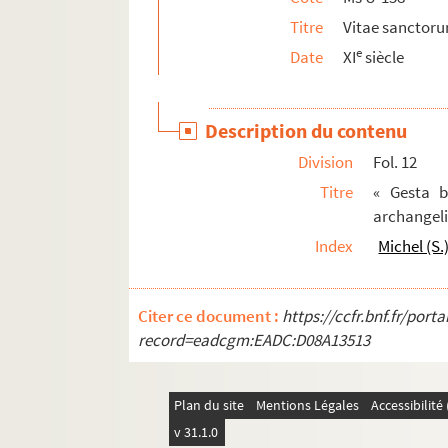
Titre
Vitae sanctor
e
Date
XI
siècle
Description du contenu
Division
Fol. 12
Titre
« Gesta b
archangeli 
Index
Michel (S.
Citer ce document :
https://ccfr.bnf.fr/por
record=eadcgm:EADC:D08A13513
Plan du site
Mentions Légales
Accessibilit
v 31.1.0